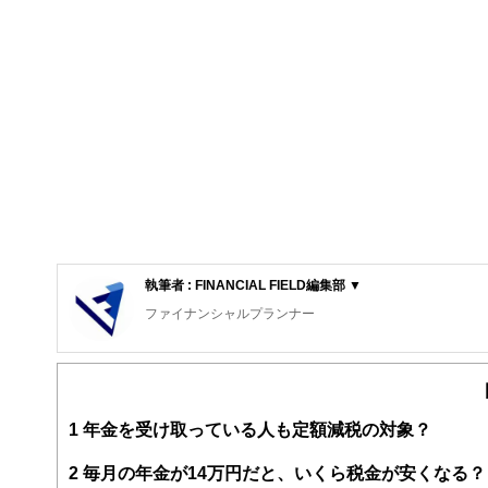
執筆者 : FINANCIAL FIELD編集部 ▼
ファイナンシャルプランナー
FinancialField編集部は、金融、経済に関する記
るようわかりやすく発信しています。
編集部のメンバーは、ファイナンシャルプランナーの資格
案から記事掲載まですべての工程に関わることで、読者目
1
年金を受け取っている人も定額減税の対象？
FinancialFieldの特徴は、ファイナンシャルプラ
2
毎月の年金が14万円だと、いくら税金が安くなる？
ー、公認会計士、社会保険労務士、行政書士、投資アナリ