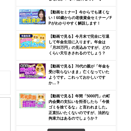
【動画セミナー】今からでも遅くな
い！60歳からの老後資金セミナー／F
Pがわかりやすく解説します！
【動画で見る】今月末で完全に引退
して年金生活に入ります。年金は
「月20万円」の見込みですが、どの
くらい天引きされるのでしょう？
【動画で見る】70代の親が「年金を
受け取らないまま」亡くなっていた
ようです。これっておかしいです
か…？
解でき
【動画で見る】年間「5000円」の町
内会費の支払いを拒否したら「今後
ゴミを捨てるな」と言われました。
画立
正直払いたくないのですが、法的な
拘束力はあるのでしょうか？
ンナ
迎