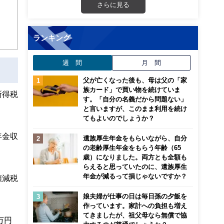
さらに見る
こ
ランキング
週 間
月 間
父が亡くなった後も、母は父の「家
族カード」で買い物を続けていま
所得税
す。「自分の名義だから問題ない」
と言いますが、このまま利用を続け
てもよいのでしょうか？
年金収
遺族厚生年金をもらいながら、自分
の老齢厚生年金をもらう年齢（65
歳）になりました。両方とも全額も
らえると思っていたのに、遺族厚生
年金が減るって損じゃないですか？
額減税
娘夫婦が仕事の日は毎日孫の夕飯を
作っています。家計への負担も増え
てきましたが、祖父母なら無償で協
万円