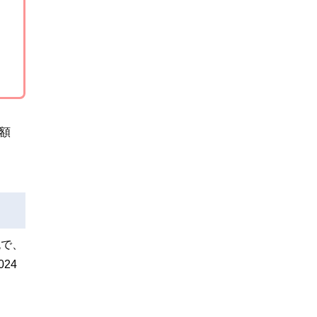
額
税で、
24