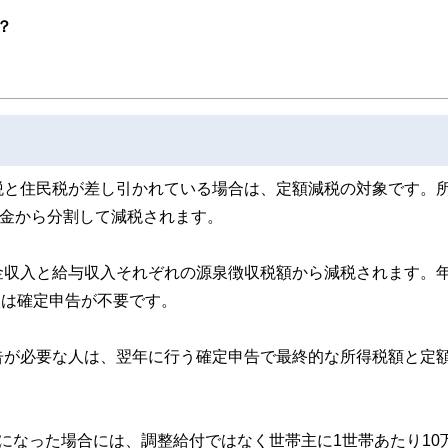
ンなどの話をわかりやすく発信している点です。
？
た執筆者・監修者による執筆体制を築くことで、内容のわかりやすさはもちろんの
ています。
のコンシェルジュを目指します。
税と住民税が差し引かれている場合は、定額減税の対象です。
年金から分割して減税されます。
金収入と給与収入それぞれの源泉徴収税額から減税されます。
人は確定申告が不要です。
告が必要な人は、翌年に行う確定申告で最終的な所得税額と定
になった場合には、調整給付ではなく世帯主に1世帯あたり10