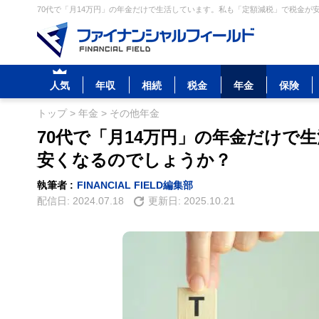
70代で「月14万円」の年金だけで生活しています。私も「定額減税」で税金が安
人気
年収
相続
税金
年金
保険
トップ
>
年金
>
その他年金
70代で「月14万円」の年金だけで
安くなるのでしょうか？
執筆者 :
FINANCIAL FIELD編集部
配信日:
2024.07.18
更新日:
2025.10.21