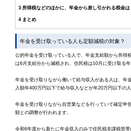
え、むずかしく感じられる年金や税金、相続、保険、ロー
3
所得税などのほかに、年金から差し引かれる税金は
このように編集経験豊富なメンバーと金融や経済に精通し
4
まとめ
と、読み応えのあるコンテンツと確かな情報発信を実現し
私たちは、快適でより良い生活のアイデアを提供するお金
年金を受け取っている人も定額減税の対象？
公的年金を受け取っている人で、年金支給額から所得
は6月支給分から減税され、住民税は10月に受け取る
年金を受け取りながら働いて給与収入がある人は、年
入額年400万円以下で給与収入などが年20万円以下の
年金を受け取りながら自営業などを行っていて確定申
額との調整が行われます。
令和6年度から新たに年金収入のみで住民税非課税世帯