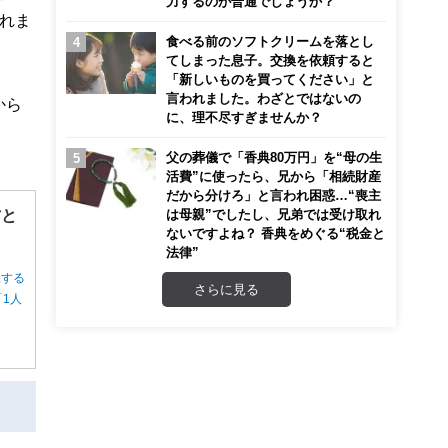
力するのが普通でしょうか？
れま
食べる前のソフトクリームを落とし
てしまった息子。交換を依頼すると
「新しいものを買ってください」と
言われました。わざとではないの
から
に、理不尽すぎませんか？
父の葬儀で「香典80万円」を“母の生
活費”に使ったら、兄から「相続財産
だから分けろ」と言われ困惑…“喪主
方と
は母親”でしたし、兄弟では受け取れ
ないですよね？ 香典をめぐる“税金と
法律”
択する
さらに見る
1人