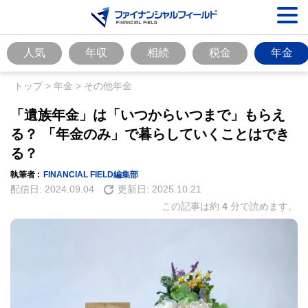
人気
年収
相続
税金
年金
トップ
>
年金
>
その他年金
「遺族年金」は「いつからいつまで」もらえ
る？ 「年金のみ」で暮らしていくことはでき
る？
執筆者 :
FINANCIAL FIELD編集部
配信日:
2024.09.04
更新日:
2025.10.21
この記事は約
4
分で読めます。