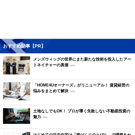
おすすめ記事【PR】
メンズウィッグの世界にまた新たな技術を投入したアー
トネイチャーの真価
[PR]
「HOME4Uオーナーズ」がリニューアル！ 賃貸経営の
悩みをまとめて解決
[PR]
土地なしでもOK！ プロが導く失敗しない不動産投資の
魅力
[PR]
はじめての注文住宅は「家づくりのとびら」で理想をか