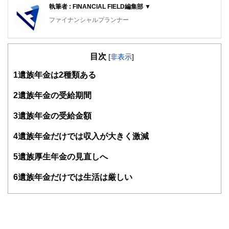
執筆者 : FINANCIAL FIELD編集部 ▼
ファイナンシャルプランナー
FinancialField編集部は、金融、経済に関する記事を、日々
の暮らしにどのような影響を与えるかという視点で、お金の
目次
知識がない方でも理解できるようわかりやすく発信していま
[
非表示
]
す。
1
遺族年金は2種類ある
編集部のメンバーは、ファイナンシャルプランナーの資格取
得者を中心に「お金や暮らし」に関する書籍・雑誌の編集経
2
遺族年金の受給期間
験者で構成され、企画立案から記事掲載まですべての工程に
関わることで、読者目線のコンテンツを追求しています。
3
遺族年金の受給金額
FinancialFieldの特徴は、ファイナンシャルプランナー、弁
4
遺族年金だけでは収入が大きく激減
護士、税理士、宅地建物取引士、相続診断士、住宅ローンア
ドバイザー、DCプランナー、公認会計士、社会保険労務
士、行政書士、投資アナリスト、キャリアコンサルタントな
5
遺族厚生年金の見直しへ
ど150名以上の有資格者を執筆者・監修者として迎え、むず
かしく感じられる年金や税金、相続、保険、ローンなどの話
6
遺族年金だけでは生活は厳しい
をわかりやすく発信している点です。
このように編集経験豊富なメンバーと金融や経済に精通した
執筆者・監修者による執筆体制を築くことで、内容のわかり
やすさはもちろんのこと、読み応えのあるコンテンツと確か
な情報発信を実現しています。