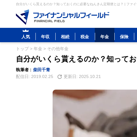
自分がいくら貰えるのか？知っておくのに必要なねんきん定期便とは？ | ファ
人気
年収
相続
税金
年金
保険
トップ
>
年金
>
その他年金
自分がいくら貰えるのか？知ってお
執筆者 :
柴田千青
配信日:
2019.02.25
更新日:
2025.10.21