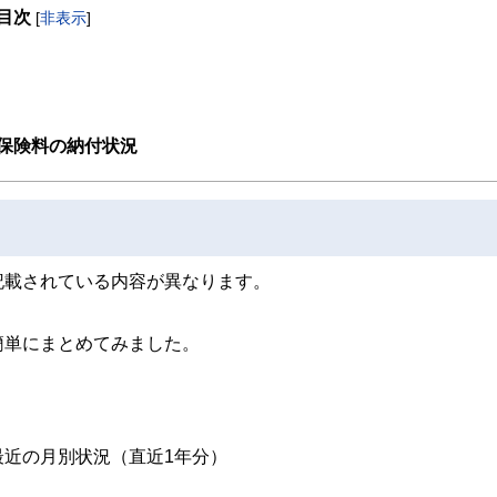
目次
[
非表示
]
相続対策からお金の知識の重要性を知り、保険などの商品を売らないFPとして独立
・WEB記事を中心とした執筆・個別相談などを行う。
保険料の納付状況
記載されている内容が異なります。
簡単にまとめてみました。
近の月別状況（直近1年分）