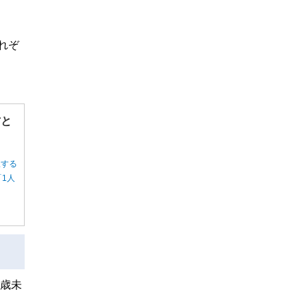
れぞ
方と
択する
1人
0歳未