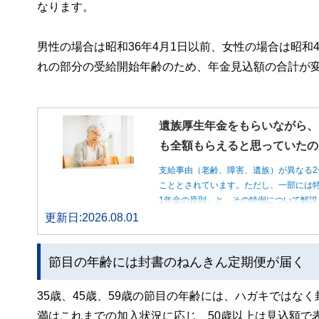
なります。
男性の場合は昭和36年4月1日以前、女性の場合は昭和
れの部分の受給開始年齢のため、年金見込額の合計が
遺族厚生年金をもらいながら、
も全額もらえると思っていたの
支給事由（老齢、障害、遺族）が異なる2
こととされています。ただし、一部には特
1年金の原則」と、その特例について解説
更新日:2026.08.01
節目の年齢には封書のねんきん定期便が届く
35歳、45歳、59歳の節目の年齢には、ハガキではな
満はこれまでの加入状況に応じ、50歳以上は見込額で