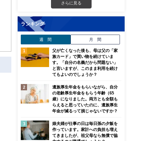
さらに見る
。次
ランキング
週 間
月 間
父が亡くなった後も、母は父の「家
族カード」で買い物を続けていま
す。「自分の名義だから問題ない」
と言いますが、このまま利用を続け
てもよいのでしょうか？
遺族厚生年金をもらいながら、自分
の老齢厚生年金をもらう年齢（65
歳）になりました。両方とも全額も
らえると思っていたのに、遺族厚生
年金が減るって損じゃないですか？
娘夫婦が仕事の日は毎日孫の夕飯を
作っています。家計への負担も増え
てきましたが、祖父母なら無償で協