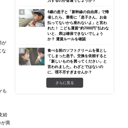
力するのが普通でしょうか？
4歳の息子と「新幹線の自由席」で帰
省したら、乗客に「息子さん、お金
払ってないから座れないよ」と言わ
れた！ こども運賃“約7000円”払わな
いと、席は確保できないでしょう
か？ 運賃ルールを確認
額が
にな
食べる前のソフトクリームを落とし
てしまった息子。交換を依頼すると
「新しいものを買ってください」と
言われました。わざとではないの
に、理不尽すぎませんか？
。
さらに見る
かも
支給
齢が異