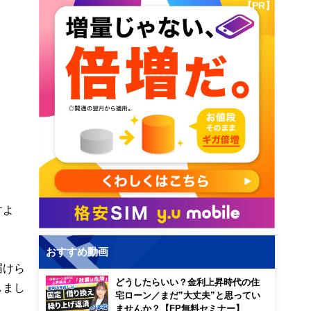
【PR】
すよ
おすすめ動画
届けら
どうしたらいい？金利上昇時代の住
しまし
宅ローン／まだ”大丈夫”と思ってい
ませんか？【FP無料セミナー】