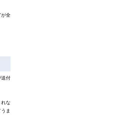
どが全
が送付
されな
てうま