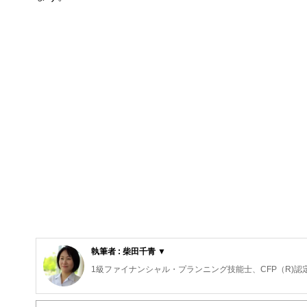
執筆者 : 柴田千青 ▼
1級ファイナンシャル・プランニング技能士、CFP（R)認
2級DCプランナー/精神保健福祉士/キッズ・マネー・ステ