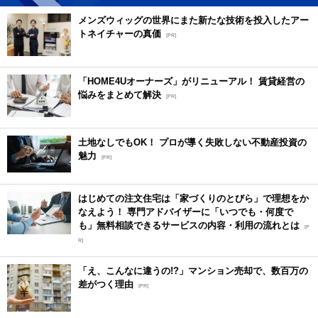
メンズウィッグの世界にまた新たな技術を投入したアー
トネイチャーの真価
[PR]
「HOME4Uオーナーズ」がリニューアル！ 賃貸経営の
悩みをまとめて解決
[PR]
土地なしでもOK！ プロが導く失敗しない不動産投資の
魅力
[PR]
はじめての注文住宅は「家づくりのとびら」で理想をか
なえよう！ 専門アドバイザーに「いつでも・何度で
も」無料相談できるサービスの内容・利用の流れとは
[P
R]
「え、こんなに違うの!?」マンション売却で、数百万の
差がつく理由
[PR]