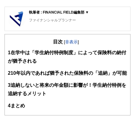
執筆者 : FINANCIAL FIELD編集部 ▼
ファイナンシャルプランナー
FinancialField編集部は、金融、経済に関する記事を、日々
の暮らしにどのような影響を与えるかという視点で、お金の
目次
知識がない方でも理解できるようわかりやすく発信していま
[
非表示
]
す。
1
在学中は「学生納付特例制度」によって保険料の納付
編集部のメンバーは、ファイナンシャルプランナーの資格取
が猶予される
得者を中心に「お金や暮らし」に関する書籍・雑誌の編集経
験者で構成され、企画立案から記事掲載まですべての工程に
2
10年以内であれば猶予された保険料の「追納」が可能
関わることで、読者目線のコンテンツを追求しています。
FinancialFieldの特徴は、ファイナンシャルプランナー、弁
3
追納しないと将来の年金額に影響が！学生納付特例を
護士、税理士、宅地建物取引士、相続診断士、住宅ローンア
追納するメリット
ドバイザー、DCプランナー、公認会計士、社会保険労務
士、行政書士、投資アナリスト、キャリアコンサルタントな
4
まとめ
ど150名以上の有資格者を執筆者・監修者として迎え、むず
かしく感じられる年金や税金、相続、保険、ローンなどの話
をわかりやすく発信している点です。
このように編集経験豊富なメンバーと金融や経済に精通した
執筆者・監修者による執筆体制を築くことで、内容のわかり