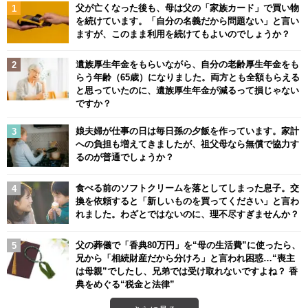
父が亡くなった後も、母は父の「家族カード」で買い物
を続けています。「自分の名義だから問題ない」と言い
ますが、このまま利用を続けてもよいのでしょうか？
遺族厚生年金をもらいながら、自分の老齢厚生年金をも
らう年齢（65歳）になりました。両方とも全額もらえる
と思っていたのに、遺族厚生年金が減るって損じゃない
ですか？
娘夫婦が仕事の日は毎日孫の夕飯を作っています。家計
への負担も増えてきましたが、祖父母なら無償で協力す
るのが普通でしょうか？
食べる前のソフトクリームを落としてしまった息子。交
換を依頼すると「新しいものを買ってください」と言わ
れました。わざとではないのに、理不尽すぎませんか？
父の葬儀で「香典80万円」を“母の生活費”に使ったら、
兄から「相続財産だから分けろ」と言われ困惑…“喪主
は母親”でしたし、兄弟では受け取れないですよね？ 香
典をめぐる“税金と法律”