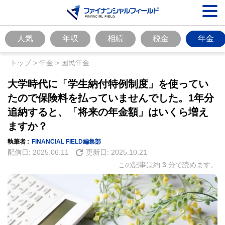
人気
年収
相続
税金
年金
トップ
>
年金
>
国民年金
大学時代に「学生納付特例制度」を使ってい
たので保険料を払っていませんでした。1年分
追納すると、「将来の年金額」はいくら増え
ますか？
執筆者 :
FINANCIAL FIELD編集部
配信日:
2025.06.11
更新日:
2025.10.21
この記事は約
3
分で読めます。