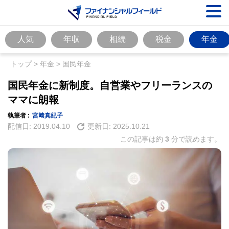
人気
年収
相続
税金
年金
トップ
>
年金
>
国民年金
国民年金に新制度。自営業やフリーランスの
ママに朗報
執筆者 :
宮﨑真紀子
配信日:
2019.04.10
更新日:
2025.10.21
この記事は約
3
分で読めます。