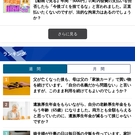
【動画で見る】年間「5000円」の町内会費の支払いを拒
否したら「今後ゴミを捨てるな」と言われました。正直
払いたくないのですが、法的な拘束力はあるのでしょう
か？
さらに見る
ランキング
週 間
月 間
父が亡くなった後も、母は父の「家族カード」で買い物
を続けています。「自分の名義だから問題ない」と言い
ますが、このまま利用を続けてもよいのでしょうか？
遺族厚生年金をもらいながら、自分の老齢厚生年金をも
らう年齢（65歳）になりました。両方とも全額もらえる
と思っていたのに、遺族厚生年金が減るって損じゃない
ですか？
娘夫婦が仕事の日は毎日孫の夕飯を作っています。家計