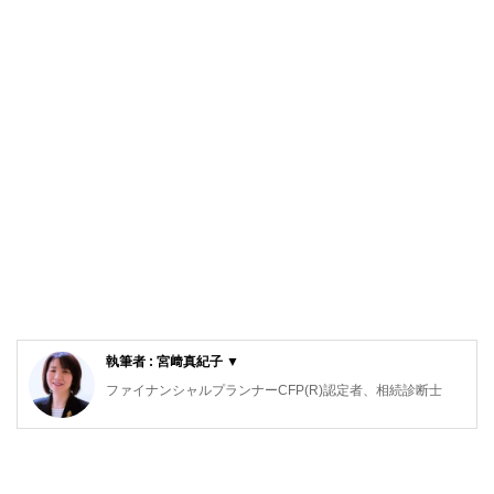
執筆者 : 宮﨑真紀子 ▼
ファイナンシャルプランナーCFP(R)認定者、相続診断士
大阪府出身。同志社大学経済学部卒業後、５年間繊維メーカ
ーに勤務。
その後、派遣社員として数社の金融機関を経てFPとして独
立。