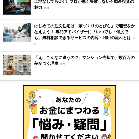
土地なしでもOK！ プロが導く失敗しない不動産投資の
魅力
[PR]
はじめての注文住宅は「家づくりのとびら」で理想をか
なえよう！ 専門アドバイザーに「いつでも・何度で
も」無料相談できるサービスの内容・利用の流れとは
[P
R]
「え、こんなに違うの!?」マンション売却で、数百万の
差がつく理由
[PR]