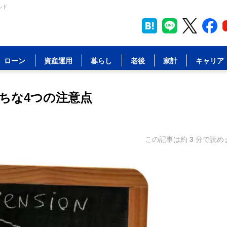
ルド
ローン
資産運用
暮らし
老後
家計
キャリア
ちな4つの注意点
この記事は約
3
分で読め