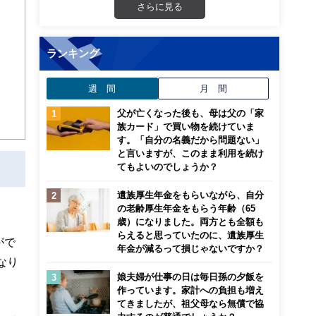
さらに見る
ランキング
週 間
月 間
父が亡くなった後も、母は父の「家
族カード」で買い物を続けていま
す。「自分の名義だから問題ない」
と言いますが、このまま利用を続け
てもよいのでしょうか？
遺族厚生年金をもらいながら、自分
の老齢厚生年金をもらう年齢（65
歳）になりました。両方とも全額も
らえると思っていたのに、遺族厚生
がで
年金が減るって損じゃないですか？
なり
娘夫婦が仕事の日は毎日孫の夕飯を
作っています。家計への負担も増え
てきましたが、祖父母なら無償で協