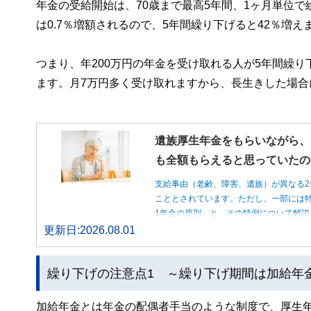
年金の受給開始は、70歳まで最高5年間、1ヶ月単位
は0.7％増額されるので、5年間繰り下げると42％増え
つまり、年200万円の年金を受け取れる人が5年間繰り
ます。月7万円多く受け取れますから、長生きした場合
遺族厚生年金をもらいながら、
も全額もらえると思っていたの
支給事由（老齢、障害、遺族）が異なる2
こととされています。ただし、一部には特
1年金の原則」と、その特例について解説
更新日:2026.08.01
繰り下げの注意点1 ～繰り下げ期間は加給年
加給年金とは年金の配偶者手当のような制度で、厚生年