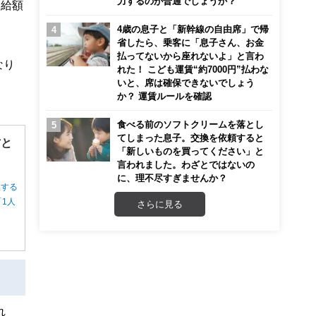
力するのが普通でしょうか？
受給額
4歳の息子と「新幹線の自由席」で帰
省したら、乗客に「息子さん、お金
払ってないから座れないよ」と言わ
なり
れた！ こども運賃“約7000円”払わな
いと、席は確保できないでしょう
か？ 運賃ルールを確認
食べる前のソフトクリームを落とし
てしまった息子。交換を依頼すると
方と
「新しいものを買ってください」と
言われました。わざとではないの
に、理不尽すぎませんか？
択する
1人
さらに見る
れ