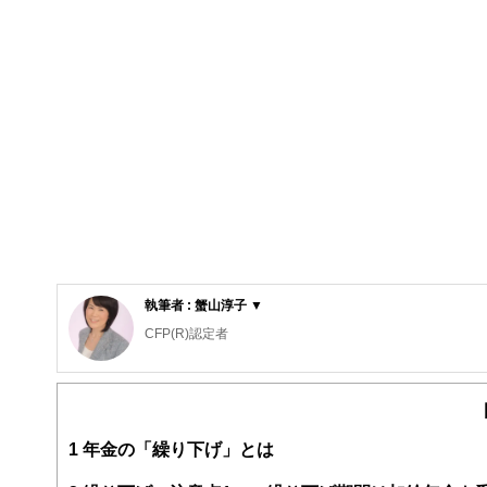
執筆者 : 蟹山淳子 ▼
CFP(R)認定者
宅地建物取引士、住宅ローンアドバイザー
蟹山FPオフィス代表
大学卒業後、銀行勤務を経て専業主婦となり、二世帯住宅で
以後、自身の資産管理、義父の認知症介護、相続など、自分で
1
年金の「繰り下げ」とは
程)卒業。2015年、日本FP協会「くらしとお金のFP相
学まですべて経験。3回の介護と3回の相続を経験。その