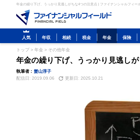
年金の繰り下げ、うっかり見逃しがちな4つの注意点 | ファイナンシャルフィー
人気
年収
相続
税金
年金
保険
トップ
>
年金
>
その他年金
年金の繰り下げ、うっかり見逃しが
執筆者 :
蟹山淳子
配信日:
2019.09.06
更新日:
2025.10.21