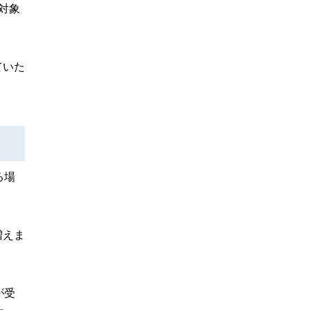
対象
ていた
る場
増えま
が受