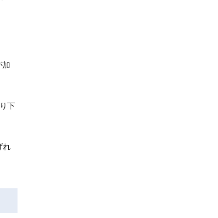
。
が加
り下
げれ