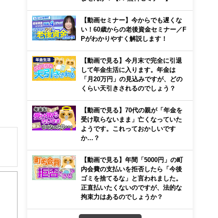
【動画セミナー】今からでも遅くな
い！60歳からの老後資金セミナー／F
Pがわかりやすく解説します！
【動画で見る】今月末で完全に引退
して年金生活に入ります。年金は
「月20万円」の見込みですが、どの
くらい天引きされるのでしょう？
【動画で見る】70代の親が「年金を
受け取らないまま」亡くなっていた
ようです。これっておかしいです
か…？
【動画で見る】年間「5000円」の町
内会費の支払いを拒否したら「今後
ゴミを捨てるな」と言われました。
る。
正直払いたくないのですが、法的な
信過
拘束力はあるのでしょうか？
ら大