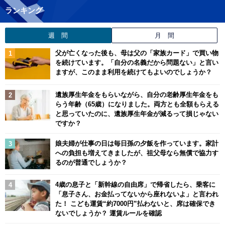
ランキング
週 間
月 間
父が亡くなった後も、母は父の「家族カード」で買い物
を続けています。「自分の名義だから問題ない」と言い
ますが、このまま利用を続けてもよいのでしょうか？
遺族厚生年金をもらいながら、自分の老齢厚生年金をも
らう年齢（65歳）になりました。両方とも全額もらえる
と思っていたのに、遺族厚生年金が減るって損じゃない
ですか？
娘夫婦が仕事の日は毎日孫の夕飯を作っています。家計
への負担も増えてきましたが、祖父母なら無償で協力す
るのが普通でしょうか？
4歳の息子と「新幹線の自由席」で帰省したら、乗客に
「息子さん、お金払ってないから座れないよ」と言われ
た！ こども運賃“約7000円”払わないと、席は確保でき
ないでしょうか？ 運賃ルールを確認