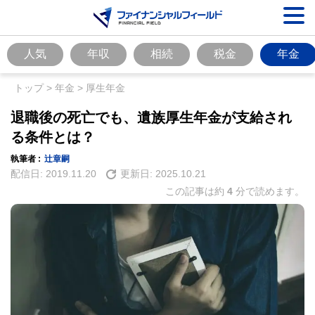
人気
年収
相続
税金
年金
トップ
>
年金
>
厚生年金
退職後の死亡でも、遺族厚生年金が支給され
る条件とは？
執筆者 :
辻章嗣
配信日:
2019.11.20
更新日:
2025.10.21
この記事は約
4
分で読めます。