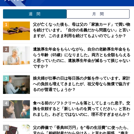
週 間
月 間
父が亡くなった後も、母は父の「家族カード」で買い物
を続けています。「自分の名義だから問題ない」と言い
ますが、このまま利用を続けてもよいのでしょうか？
遺族厚生年金をもらいながら、自分の老齢厚生年金をも
らう年齢（65歳）になりました。両方とも全額もらえる
と思っていたのに、遺族厚生年金が減るって損じゃない
ですか？
娘夫婦が仕事の日は毎日孫の夕飯を作っています。家計
への負担も増えてきましたが、祖父母なら無償で協力す
るのが普通でしょうか？
食べる前のソフトクリームを落としてしまった息子。交
換を依頼すると「新しいものを買ってください」と言わ
れました。わざとではないのに、理不尽すぎませんか？
父の葬儀で「香典80万円」を“母の生活費”に使ったら、
兄から「相続財産だから分けろ」と言われ困惑…“喪主