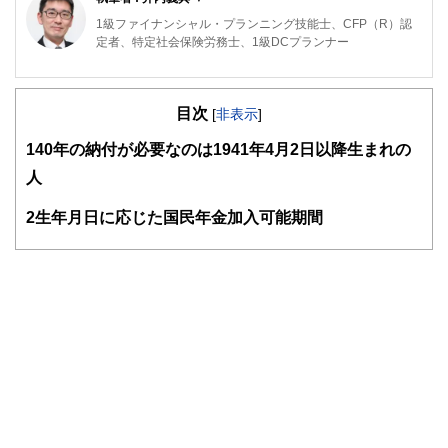
1級ファイナンシャル・プランニング技能士、CFP（R）認
定者、特定社会保険労務士、1級DCプランナー
専門は公的年金で、活動拠点は横浜。これまで公的年金につ
いてのFP個別相談、金融機関での相談などに従事してきた
目次
ほか、社労士向け・FP向け・地方自治体職員向けの教育研
[
非表示
]
修や、専門誌等での執筆も行ってきています。
1
40年の納付が必要なのは1941年4月2日以降生まれの
日本年金学会会員、㈱服部年金企画講師、ＦＰ相談ねっと認
人
定ＦＰ（
https://fpsdn.net/fp/yinouchi/
）。
2
生年月日に応じた国民年金加入可能期間