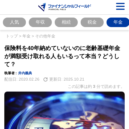
人気
年収
相続
税金
年金
トップ
>
年金
>
その他年金
保険料を40年納めていないのに老齢基礎年金
が満額受け取れる人もいるって本当？どうし
て？
執筆者 :
井内義典
配信日:
2020.02.26
更新日:
2025.10.21
この記事は約
3
分で読めます。