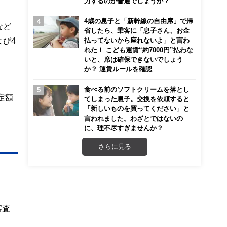
力するのが普通でしょうか？
4歳の息子と「新幹線の自由席」で帰
など
省したら、乗客に「息子さん、お金
び4
払ってないから座れないよ」と言わ
れた！ こども運賃“約7000円”払わな
いと、席は確保できないでしょう
か？ 運賃ルールを確認
食べる前のソフトクリームを落とし
定額
てしまった息子。交換を依頼すると
「新しいものを買ってください」と
言われました。わざとではないの
に、理不尽すぎませんか？
さらに見る
審査