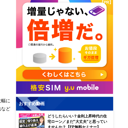
【PR】
大幅に
おすすめ動画
法など
どうしたらいい？金利上昇時代の住
宅ローン／まだ”大丈夫”と思ってい
ませんか？【FP無料セミナー】