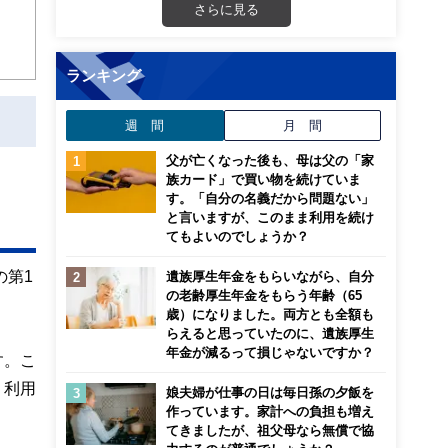
さらに見る
ランキング
週 間
月 間
父が亡くなった後も、母は父の「家
族カード」で買い物を続けていま
す。「自分の名義だから問題ない」
と言いますが、このまま利用を続け
てもよいのでしょうか？
の第1
遺族厚生年金をもらいながら、自分
の老齢厚生年金をもらう年齢（65
歳）になりました。両方とも全額も
らえると思っていたのに、遺族厚生
年金が減るって損じゃないですか？
す。こ
、利用
娘夫婦が仕事の日は毎日孫の夕飯を
作っています。家計への負担も増え
てきましたが、祖父母なら無償で協