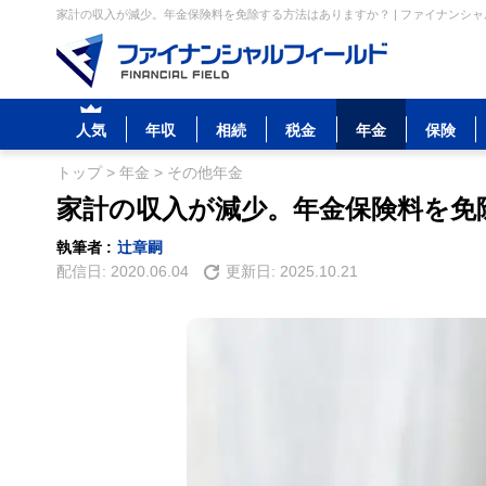
家計の収入が減少。年金保険料を免除する方法はありますか？ | ファイナンシ
人気
年収
相続
税金
年金
保険
トップ
>
年金
>
その他年金
家計の収入が減少。年金保険料を免
執筆者 :
辻章嗣
配信日:
2020.06.04
更新日:
2025.10.21