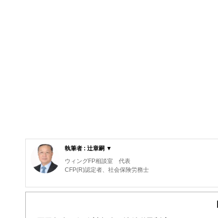
執筆者 : 辻章嗣 ▼
ウィングFP相談室 代表
CFP(R)認定者、社会保険労務士
元航空自衛隊の戦闘機パイロット。在職中にCFP(R)、
社会保険労務士法人で介護離職防止セミナー等の講師を担
安を軽減するための資金計画や家計の見直しをお手伝いす
https://www.wing-fp.com/