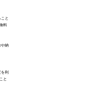
ること
険料
除や納
度を利
こと