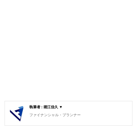
執筆者 : 堀江佳久 ▼
ファイナンシャル・プランナー
中小企業診断士
早稲田大学理工学部卒業。副業OKの会社に勤務する現役の
理科系サラリーマン部長。趣味が貯金であり、株・FX・仮