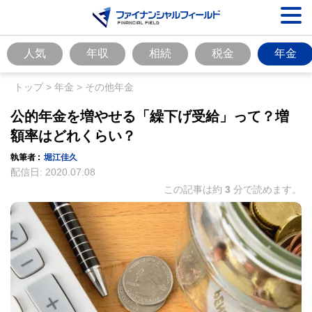
人気
年収
相続
税金
年金
トップ
>
年金
>
その他年金
公的年金を増やせる「繰下げ受給」って？増
額率はどれくらい？
執筆者 :
堀江佳久
配信日:
2020.07.08
この記事は約
3
分で読めます。