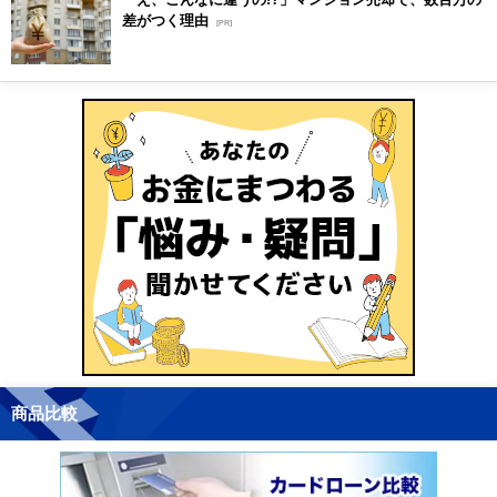
差がつく理由
[PR]
商品比較