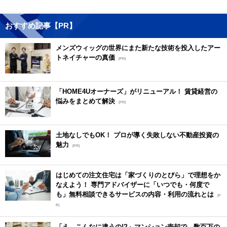
おすすめ記事【PR】
メンズウィッグの世界にまた新たな技術を投入したアー
トネイチャーの真価
[PR]
「HOME4Uオーナーズ」がリニューアル！ 賃貸経営の
悩みをまとめて解決
[PR]
土地なしでもOK！ プロが導く失敗しない不動産投資の
魅力
[PR]
はじめての注文住宅は「家づくりのとびら」で理想をか
なえよう！ 専門アドバイザーに「いつでも・何度で
も」無料相談できるサービスの内容・利用の流れとは
[P
R]
「え、こんなに違うの!?」マンション売却で、数百万の