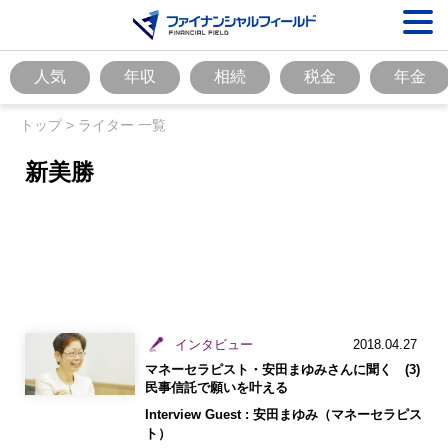
人気
年収
相続
税金
年金
トップ
>
ライター 一覧
新美勝
インタビュー
2018.04.27
マネーセラピスト・安田まゆみさんに聞く (3)
民事信託で願いを叶える
Interview Guest : 安田まゆみ（マネーセラピス
ト）