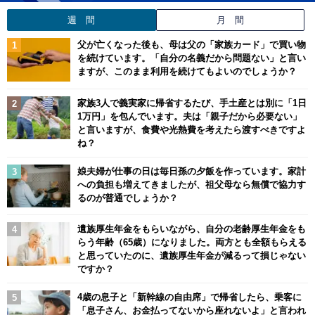
週 間
月 間
父が亡くなった後も、母は父の「家族カード」で買い物
を続けています。「自分の名義だから問題ない」と言い
ますが、このまま利用を続けてもよいのでしょうか？
家族3人で義実家に帰省するたび、手土産とは別に「1日
1万円」を包んでいます。夫は「親子だから必要ない」
と言いますが、食費や光熱費を考えたら渡すべきですよ
ね？
娘夫婦が仕事の日は毎日孫の夕飯を作っています。家計
への負担も増えてきましたが、祖父母なら無償で協力す
るのが普通でしょうか？
遺族厚生年金をもらいながら、自分の老齢厚生年金をも
らう年齢（65歳）になりました。両方とも全額もらえる
と思っていたのに、遺族厚生年金が減るって損じゃない
ですか？
4歳の息子と「新幹線の自由席」で帰省したら、乗客に
「息子さん、お金払ってないから座れないよ」と言われ