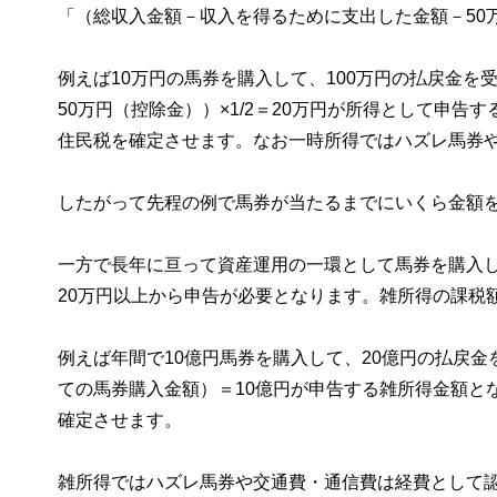
「（総収入金額－収入を得るために支出した金額－50万
例えば10万円の馬券を購入して、100万円の払戻金を
50万円（控除金））×1/2＝20万円が所得として申
住民税を確定させます。なお一時所得ではハズレ馬券
したがって先程の例で馬券が当たるまでにいくら金額を
一方で長年に亘って資産運用の一環として馬券を購入
20万円以上から申告が必要となります。雑所得の課税額
例えば年間で10億円馬券を購入して、20億円の払戻金
ての馬券購入金額）＝10億円が申告する雑所得金額と
確定させます。
雑所得ではハズレ馬券や交通費・通信費は経費として