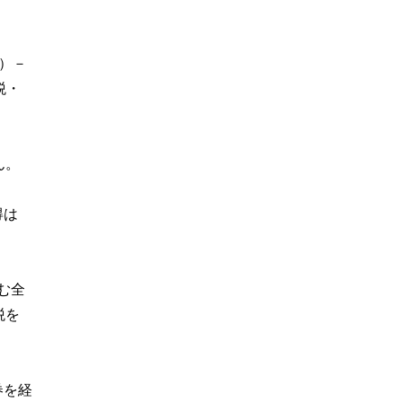
額）－
税・
ん。
得は
む全
税を
券を経