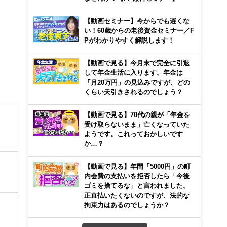
【動画セミナー】今からでも遅くな
い！60歳からの老後資金セミナー／F
Pがわかりやすく解説します！
【動画で見る】今月末で完全に引退
して年金生活に入ります。年金は
「月20万円」の見込みですが、どの
くらい天引きされるのでしょう？
【動画で見る】70代の親が「年金を
受け取らないまま」亡くなっていた
ようです。これっておかしいです
か…？
解でき
【動画で見る】年間「5000円」の町
画立
内会費の支払いを拒否したら「今後
ゴミを捨てるな」と言われました。
正直払いたくないのですが、法的な
ンナ
拘束力はあるのでしょうか？
迎