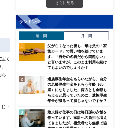
さらに見る
こ
ランキング
週 間
月 間
父が亡くなった後も、母は父の「家
族カード」で買い物を続けていま
す。「自分の名義だから問題ない」
式宝く
と言いますが、このまま利用を続け
り、
てもよいのでしょうか？
めら
遺族厚生年金をもらいながら、自分
の老齢厚生年金をもらう年齢（65
歳）になりました。両方とも全額も
らえると思っていたのに、遺族厚生
年金が減るって損じゃないですか？
くじ・
娘夫婦が仕事の日は毎日孫の夕飯を
作っています。家計への負担も増え
てきましたが、祖父母なら無償で協