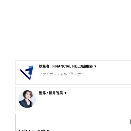
執筆者 : FINANCIAL FIELD編集部 ▼
ファイナンシャルプランナー
FinancialField編集部は、金融、経済に関する記
るようわかりやすく発信しています。
監修 : 新井智美 ▼
編集部のメンバーは、ファイナンシャルプランナーの資格
新井智美/トータルマネーコンサルタント
案から記事掲載まですべての工程に関わることで、読者目
公式サイト：
https://marron-financial.com/
（保有資格）
FinancialFieldの特徴は、ファイナンシャルプラ
・１級ファイナンシャル・プランニング技能士
ー、公認会計士、社会保険労務士、行政書士、投資アナリ
・CFP®
え、むずかしく感じられる年金や税金、相続、保険、ロー
・DC(確定拠出年金)プランナー