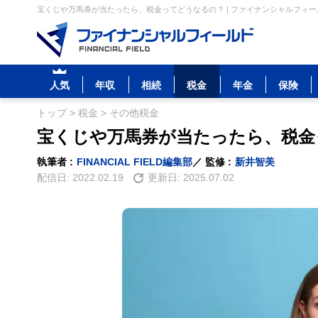
宝くじや万馬券が当たったら、税金ってどうなるの？ | ファイナンシャルフィー
人気
年収
相続
税金
年金
保険
トップ
>
税金
>
その他税金
宝くじや万馬券が当たったら、税金
執筆者 :
FINANCIAL FIELD編集部
／ 監修 :
新井智美
配信日:
2022.02.19
更新日:
2025.07.02