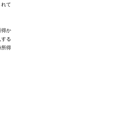
されて
所得か
入する
時所得