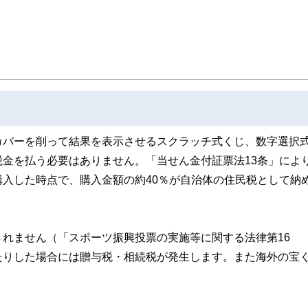
た執筆者・監修者による執筆体制を築くことで、内容のわかりやすさはもちろんの
ています。
eCoをはじめとした運用にまつわ
のコンシェルジュを目指します。
携わっている。現在年間200本
績は3,500本を超える。
カバーを削って結果を表示させるスクラッチ式くじ、数字選択
金を払う必要はありません。「当せん金付証票法13条」によ
入した時点で、購入金額の約40％が自治体の住民税として納
れません（「スポーツ振興投票の実施等に関する法律第16
たりした場合には贈与税・相続税が発生します。また海外の宝