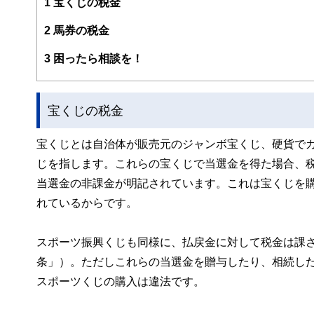
1
宝くじの税金
このように編集経験豊富なメンバーと金融や経済に精通し
・住宅ローンアドバイザー
と、読み応えのあるコンテンツと確かな情報発信を実現し
・証券外務員
2
馬券の税金
マネーコンサルタントとしての個人向け相談、NISA・iD
私たちは、快適でより良い生活のアイデアを提供するお金
るセミナー講師のほか、金融メディアへの執筆および監修に
3
困ったら相談を！
以上の執筆・監修をこなしており、これまでの執筆・監修実
宝くじの税金
宝くじとは自治体が販売元のジャンボ宝くじ、硬貨で
じを指します。これらの宝くじで当選金を得た場合、税
当選金の非課金が明記されています。これは宝くじを購
れているからです。
スポーツ振興くじも同様に、払戻金に対して税金は課さ
条」）。ただしこれらの当選金を贈与したり、相続し
スポーツくじの購入は違法です。