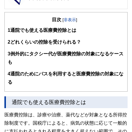
FinancialField編集部は、金融、経済に関する記事を、日々
の暮らしにどのような影響を与えるかという視点で、お金の
目次
知識がない方でも理解できるようわかりやすく発信していま
[
非表示
]
す。
1
通院でも使える医療費控除とは
編集部のメンバーは、ファイナンシャルプランナーの資格取
得者を中心に「お金や暮らし」に関する書籍・雑誌の編集経
2
どれくらいの控除を受けられる？
験者で構成され、企画立案から記事掲載まですべての工程に
関わることで、読者目線のコンテンツを追求しています。
3
例外的にタクシー代が医療費控除の対象になるケース
FinancialFieldの特徴は、ファイナンシャルプランナー、弁
も
護士、税理士、宅地建物取引士、相続診断士、住宅ローンア
ドバイザー、DCプランナー、公認会計士、社会保険労務
4
通院のためにバスを利用すると医療費控除の対象にな
士、行政書士、投資アナリスト、キャリアコンサルタントな
る
ど150名以上の有資格者を執筆者・監修者として迎え、むず
かしく感じられる年金や税金、相続、保険、ローンなどの話
をわかりやすく発信している点です。
通院でも使える医療費控除とは
このように編集経験豊富なメンバーと金融や経済に精通した
執筆者・監修者による執筆体制を築くことで、内容のわかり
やすさはもちろんのこと、読み応えのあるコンテンツと確か
医療費控除は、診療や治療、薬代などが対象となる所得控
な情報発信を実現しています。
除制度です。国税庁によると、病気の状態に応じて一般的
私たちは、快適でより良い生活のアイデアを提供するお金の
に支払われるとされる程度を大きく超えない範囲で、その