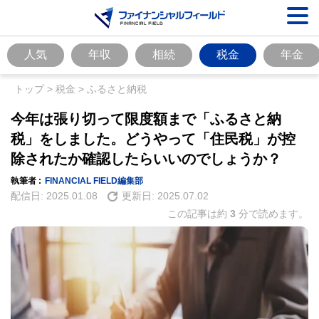
人気
年収
相続
税金
年金
トップ
>
税金
>
ふるさと納税
今年は張り切って限度額まで「ふるさと納
税」をしました。どうやって「住民税」が控
除されたか確認したらいいのでしょうか？
執筆者 :
FINANCIAL FIELD編集部
配信日:
2025.01.08
更新日:
2025.07.02
この記事は約
3
分で読めます。