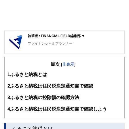
執筆者 : FINANCIAL FIELD編集部 ▼
ファイナンシャルプランナー
FinancialField編集部は、金融、経済に関する記事を、日々
の暮らしにどのような影響を与えるかという視点で、お金の
目次
知識がない方でも理解できるようわかりやすく発信していま
[
非表示
]
す。
1
ふるさと納税とは
編集部のメンバーは、ファイナンシャルプランナーの資格取
得者を中心に「お金や暮らし」に関する書籍・雑誌の編集経
2
ふるさと納税は住民税決定通知書で確認
験者で構成され、企画立案から記事掲載まですべての工程に
関わることで、読者目線のコンテンツを追求しています。
3
ふるさと納税の控除額の確認方法
FinancialFieldの特徴は、ファイナンシャルプランナー、弁
4
ふるさと納税は住民税決定通知書で確認しよう
護士、税理士、宅地建物取引士、相続診断士、住宅ローンア
ドバイザー、DCプランナー、公認会計士、社会保険労務
士、行政書士、投資アナリスト、キャリアコンサルタントな
ど150名以上の有資格者を執筆者・監修者として迎え、むず
ふるさと納税とは