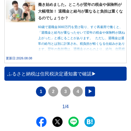
働き始めました。ところが翌年の税金や保険料が
大幅増加！ 退職金と給与が重なると負担は重くな
るのでしょうか？
60歳で退職金3000万円を受け取り、すぐ再雇用で働くと、
「退職金と給与が重なったせいで翌年の税金や保険料が跳ね
上がった」と感じることがあります。 ただし、退職金は通
常の給与とは別に計算され、税負担が軽くなる仕組みがあり
ます。翌年の負担増は、退職金そのものより、給与、住民税
のタイミング、健康保険の切り替えが原因の場合もありま
更新日:2026.08.08
す。
ふるさと納税は住民税決定通知書で確認
1
2
3
4
▶
1/4