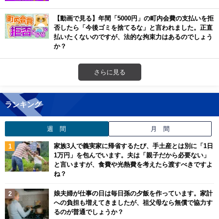
【動画で見る】年間「5000円」の町内会費の支払いを拒
否したら「今後ゴミを捨てるな」と言われました。正直
払いたくないのですが、法的な拘束力はあるのでしょう
か？
さらに見る
ランキング
週 間
月 間
家族3人で義実家に帰省するたび、手土産とは別に「1日
1万円」を包んでいます。夫は「親子だから必要ない」
と言いますが、食費や光熱費を考えたら渡すべきですよ
ね？
娘夫婦が仕事の日は毎日孫の夕飯を作っています。家計
への負担も増えてきましたが、祖父母なら無償で協力す
るのが普通でしょうか？