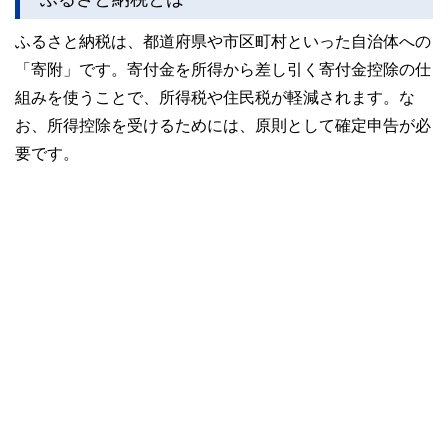
かしく感じられる年金や税金、相続、保険、ローンなどの話
をわかりやすく発信している点です。
ふるさと納税は、都道府県や市区町村といった自治体への
このように編集経験豊富なメンバーと金融や経済に精通した
「寄附」です。寄付金を所得から差し引く寄付金控除の仕
執筆者・監修者による執筆体制を築くことで、内容のわかり
やすさはもちろんのこと、読み応えのあるコンテンツと確か
組みを使うことで、所得税や住民税が軽減されます。な
な情報発信を実現しています。
お、所得控除を受けるためには、原則として確定申告が必
私たちは、快適でより良い生活のアイデアを提供するお金の
要です。
コンシェルジュを目指します。