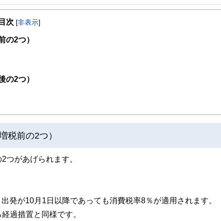
手不動産会社に勤務。2015年早期退職。自身の経験をベースにしながら、資産運用
目次
ます。「人生は片道きっぷの旅のようなもの」をモットーに、折々に出掛けるお城
[
非表示
]
前の2つ）
後の2つ）
増税前の2つ）
2つがあげられます。
、出発が10月1日以降であっても消費税率8％が適用されます。
る経過措置と同様です。