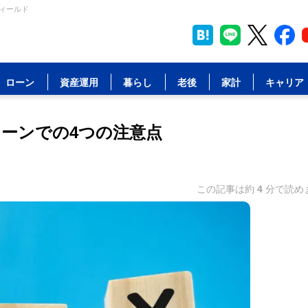
フィールド
ローン
資産運用
暮らし
老後
家計
キャリア
シーンでの4つの注意点
この記事は約
4
分で読め