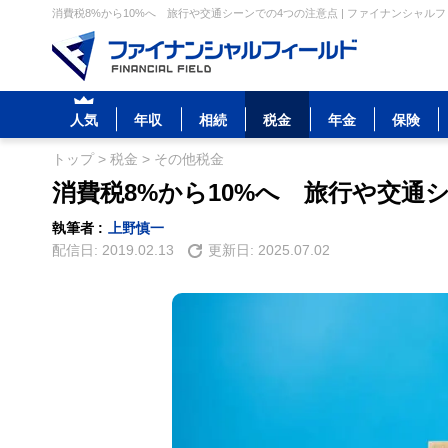
消費税8%から10%へ 旅行や交通シーンでの4つの注意点 | ファイナンシャル
人気
年収
相続
税金
年金
保険
トップ
>
税金
>
その他税金
消費税8%から10%へ 旅行や交通
執筆者 :
上野慎一
配信日:
2019.02.13
更新日:
2025.07.02