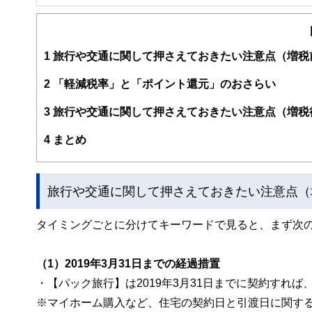
不動産コンサルティングマスター,再開発プランナー
横浜市出身。1981年早稲田大学政治経済学部卒業後、大
イアメント・セカンドライフなどのテーマに取り組んでい
や居酒屋巡りの旅が楽しみです。
1
旅行や交通に関して押さえておきたい注意点（増税
2
「軽減税率」と「ポイント還元」のおさらい
3
旅行や交通に関して押さえておきたい注意点（増税
4
まとめ
旅行や交通に関して押さえておきたい注意点（
タイミングごとに分けてキーワードで見ると、まず次の
（1）2019年3月31日までの経過措置
・【パック旅行】は2019年3月31日までに契約すれば
※マイホーム購入など、住宅の契約日と引渡日に関す