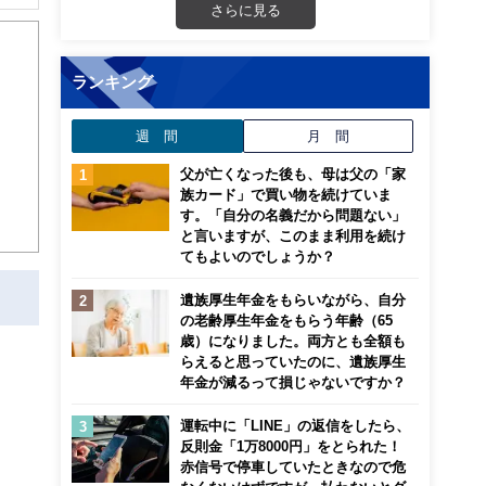
さらに見る
・リタ
巡り
ランキング
週 間
月 間
父が亡くなった後も、母は父の「家
族カード」で買い物を続けていま
す。「自分の名義だから問題ない」
と言いますが、このまま利用を続け
てもよいのでしょうか？
遺族厚生年金をもらいながら、自分
の老齢厚生年金をもらう年齢（65
歳）になりました。両方とも全額も
らえると思っていたのに、遺族厚生
年金が減るって損じゃないですか？
運転中に「LINE」の返信をしたら、
反則金「1万8000円」をとられた！
赤信号で停車していたときなので危