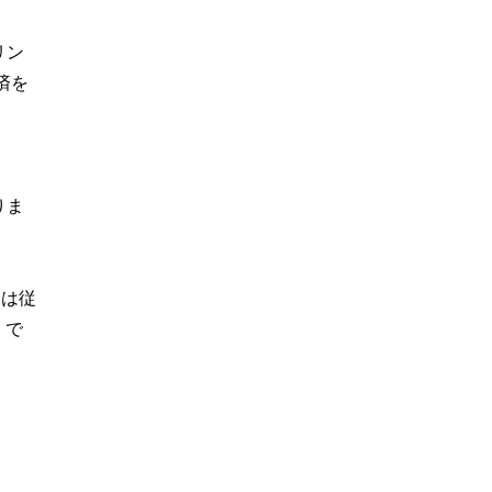
リン
済を
りま
たは従
」で