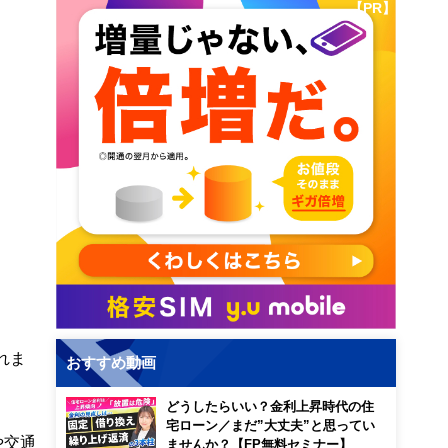
【PR】
れま
おすすめ動画
どうしたらいい？金利上昇時代の住
宅ローン／まだ”大丈夫”と思ってい
や交通
ませんか？【FP無料セミナー】