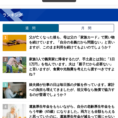
ランキング
週 間
月 間
父が亡くなった後も、母は父の「家族カード」で買い物
を続けています。「自分の名義だから問題ない」と言い
ますが、このまま利用を続けてもよいのでしょうか？
家族3人で義実家に帰省するたび、手土産とは別に「1日
1万円」を包んでいます。夫は「親子だから必要ない」
と言いますが、食費や光熱費を考えたら渡すべきですよ
ね？
娘夫婦が仕事の日は毎日孫の夕飯を作っています。家計
への負担も増えてきましたが、祖父母なら無償で協力す
るのが普通でしょうか？
遺族厚生年金をもらいながら、自分の老齢厚生年金をも
らう年齢（65歳）になりました。両方とも全額もらえる
と思っていたのに、遺族厚生年金が減るって損じゃない