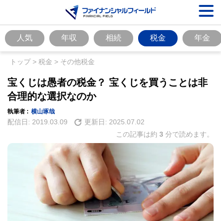
人気
年収
相続
税金
年金
トップ
>
税金
>
その他税金
宝くじは愚者の税金？ 宝くじを買うことは非
合理的な選択なのか
執筆者 :
横山琢哉
配信日:
2019.03.09
更新日:
2025.07.02
この記事は約
3
分で読めます。