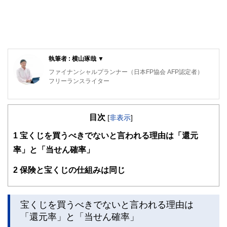
執筆者 : 横山琢哉 ▼
ファイナンシャルプランナー（日本FP協会 AFP認定者）
フリーランスライター
保険を得意ジャンルとするFP・フリーライター。
代理店時代、医療保険不要論に悩まされた結果、1本も保険
目次
を売らずに1年で辞めた経験を持つ。
[
非表示
]
FPとして、中立公正な立場から保険選びをサポートしてい
1
宝くじを買うべきでないと言われる理由は「還元
ます。
率」と「当せん確率」
2
保険と宝くじの仕組みは同じ
宝くじを買うべきでないと言われる理由は
「還元率」と「当せん確率」