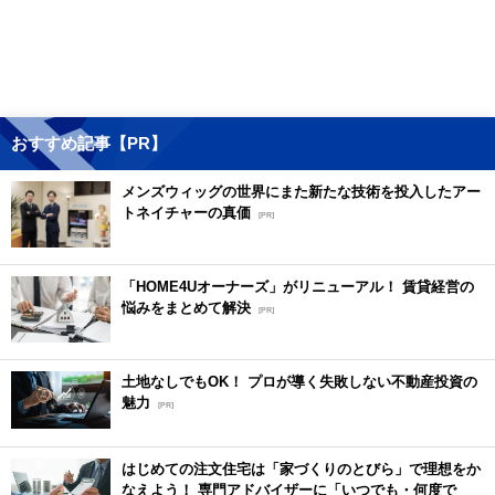
おすすめ記事【PR】
メンズウィッグの世界にまた新たな技術を投入したアー
トネイチャーの真価
[PR]
「HOME4Uオーナーズ」がリニューアル！ 賃貸経営の
悩みをまとめて解決
[PR]
土地なしでもOK！ プロが導く失敗しない不動産投資の
魅力
[PR]
はじめての注文住宅は「家づくりのとびら」で理想をか
なえよう！ 専門アドバイザーに「いつでも・何度で