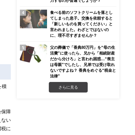
力するのが普通でしょうか？
食べる前のソフトクリームを落とし
てしまった息子。交換を依頼すると
「新しいものを買ってください」と
言われました。わざとではないの
に、理不尽すぎませんか？
父の葬儀で「香典80万円」を“母の生
活費”に使ったら、兄から「相続財産
だから分けろ」と言われ困惑…“喪主
は母親”でしたし、兄弟では受け取れ
ないですよね？ 香典をめぐる“税金と
法律”
を積
さらに見る
会保障
えない
増税に