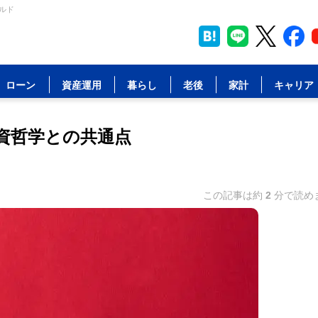
ルド
ローン
資産運用
暮らし
老後
家計
キャリア
資哲学との共通点
この記事は約
2
分で読め