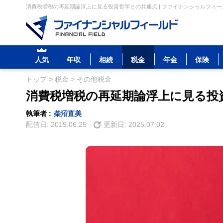
消費税増税の再延期論浮上に見る投資哲学との共通点 | ファイナンシャルフィー
人気
年収
相続
税金
年金
保険
トップ
>
税金
>
その他税金
消費税増税の再延期論浮上に見る投
執筆者 :
柴沼直美
配信日:
2019.06.25
更新日:
2025.07.02