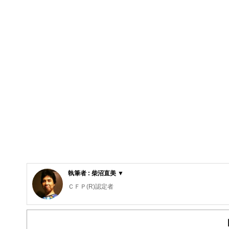
執筆者 : 柴沼直美 ▼
ＣＦＰ(R)認定者
大学を卒業後、保険営業に従事したのち渡米。MBAを修
から教育費の捻出・方法・留学まで助言経験豊富。老後問
数。現在は、FP業務と教育機関での講師業を行う。2017年