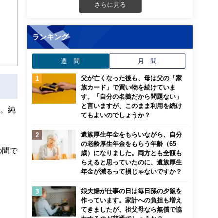
さらに見る
ランキング
週 間
月 間
父が亡くなった後も、母は父の「家
族カード」で買い物を続けていま
す。「自分の名義だから問題ない」
と言いますが、このまま利用を続け
献。純
てもよいのでしょうか？
遺族厚生年金をもらいながら、自分
の老齢厚生年金をもらう年齢（65
の間で
歳）になりました。両方とも全額も
らえると思っていたのに、遺族厚生
年金が減るって損じゃないですか？
娘夫婦が仕事の日は毎日孫の夕飯を
作っています。家計への負担も増え
てきましたが、祖父母なら無償で協