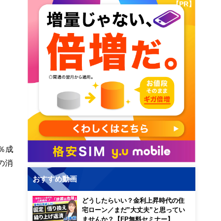
【PR】
％成
の消
おすすめ動画
どうしたらいい？金利上昇時代の住
宅ローン／まだ”大丈夫”と思ってい
ませんか？【FP無料セミナー】