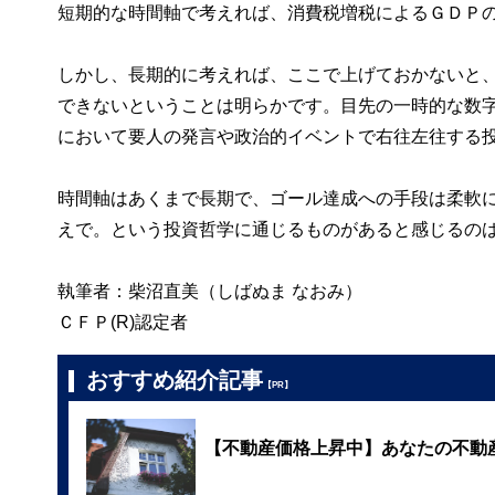
短期的な時間軸で考えれば、消費税増税によるＧＤＰ
しかし、長期的に考えれば、ここで上げておかないと
できないということは明らかです。目先の一時的な数
において要人の発言や政治的イベントで右往左往する
時間軸はあくまで長期で、ゴール達成への手段は柔軟
えで。という投資哲学に通じるものがあると感じるの
執筆者：柴沼直美（しばぬま なおみ）
ＣＦＰ(R)認定者
おすすめ紹介記事
【PR】
【不動産価格上昇中】あなたの不動