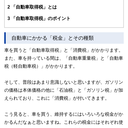
業務を行う。
2
「自動車取得税」とは
また、全国商工会連合会の「エキスパートバンク」にCFP®
資格保持者として登録。
3
「自動車取得税」のポイント
法人向け福利厚生制度「ワーク・ライフ・バランス相談室」
を提案し、企業にお勤めの役員・従業員が抱えている「暮ら
しとお金」についてのお悩み相談も行う。
自動車にかかる「税金」とその種類
2017年、独立行政法人日本学生支援機構の「スカラシッ
プ・アドバイザー」に認定され、高等学校やPTA向けに奨学
車を買うと「自動車取得税」と「消費税」がかかります。
金のセミナー・相談会を通じ、国の事業として教育の格差な
ど社会問題の解決にも取り組む。
また、車を持っている間は、「自動車重量税」と「自動車
https://fpofficekaientai.wixsite.com/fp-office-kaientai
税（軽自動車税）」がかかります。
そして、普段はあまり意識しないと思いますが、ガソリン
の価格は本体価格の他に「石油税」と「ガソリン税」が加
えられており、これに「消費税」が付いてきます。
こう見ると、車を買う、維持するにはいろいろな税金がか
かるんだなぁと思いますね。これらの税金にはそれぞれ使