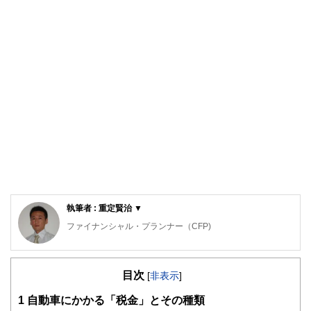
執筆者 : 重定賢治 ▼
ファイナンシャル・プランナー（CFP)
明治大学法学部法律学科を卒業後、金融機関にて資産運用業
務に従事。
目次
ファイナンシャル・プランナー（FP）の上級資格である
[
非表示
]
「CFP®資格」を取得後、2007年に開業。
1
自動車にかかる「税金」とその種類
子育て世帯や退職準備世帯を中心に「暮らしとお金」の相談