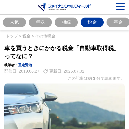
人気
年収
相続
税金
年金
トップ
>
税金
>
その他税金
車を買うときにかかる税金「自動車取得税」
ってなに？
執筆者 :
重定賢治
配信日:
2019.06.27
更新日:
2025.07.02
この記事は約
3
分で読めます。