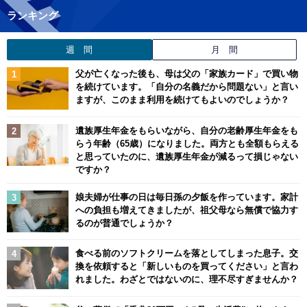
ランキング
週 間
月 間
父が亡くなった後も、母は父の「家族カード」で買い物
を続けています。「自分の名義だから問題ない」と言い
ますが、このまま利用を続けてもよいのでしょうか？
遺族厚生年金をもらいながら、自分の老齢厚生年金をも
らう年齢（65歳）になりました。両方とも全額もらえる
と思っていたのに、遺族厚生年金が減るって損じゃない
ですか？
娘夫婦が仕事の日は毎日孫の夕飯を作っています。家計
への負担も増えてきましたが、祖父母なら無償で協力す
るのが普通でしょうか？
食べる前のソフトクリームを落としてしまった息子。交
換を依頼すると「新しいものを買ってください」と言わ
れました。わざとではないのに、理不尽すぎませんか？