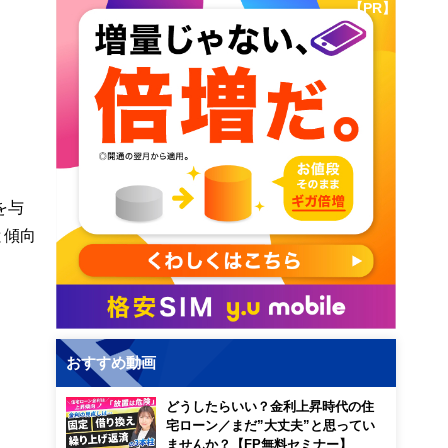
【PR】
を与
と傾向
おすすめ動画
どうしたらいい？金利上昇時代の住
宅ローン／まだ”大丈夫”と思ってい
ませんか？【FP無料セミナー】