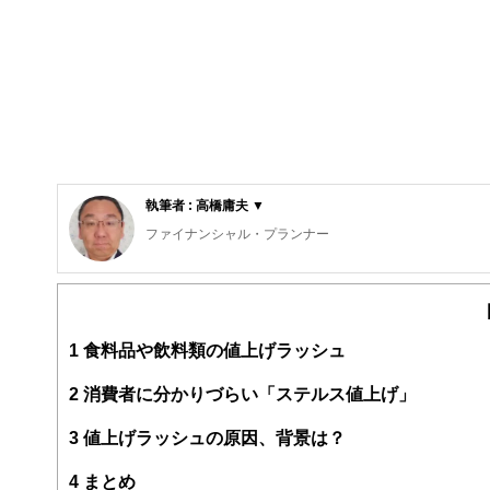
執筆者 : 高橋庸夫 ▼
ファイナンシャル・プランナー
住宅ローンアドバイザー ,宅地建物取引士, マンション管理士
サラリーマン生活２４年、その間１０回以上の転勤を経験
経験した「サラリーマンの退職、住宅ローン、子育て教育
動。また、マンション管理士として管理組合運営や役員や
1
食料品や飲料類の値上げラッシュ
2
消費者に分かりづらい「ステルス値上げ」
3
値上げラッシュの原因、背景は？
4
まとめ