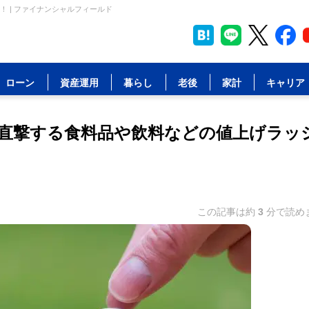
 | ファイナンシャルフィールド
ローン
資産運用
暮らし
老後
家計
キャリア
直撃する食料品や飲料などの値上げラッ
この記事は約
3
分で読め