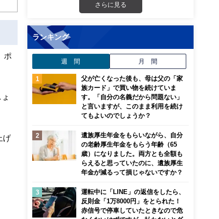
さらに見る
ランキング
、ポ
週 間
月 間
父が亡くなった後も、母は父の「家
族カード」で買い物を続けていま
しょ
す。「自分の名義だから問題ない」
と言いますが、このまま利用を続け
てもよいのでしょうか？
遺族厚生年金をもらいながら、自分
上げ
の老齢厚生年金をもらう年齢（65
歳）になりました。両方とも全額も
らえると思っていたのに、遺族厚生
年金が減るって損じゃないですか？
運転中に「LINE」の返信をしたら、
反則金「1万8000円」をとられた！
赤信号で停車していたときなので危