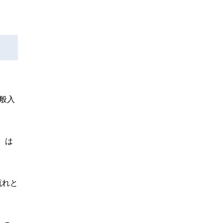
般入
、は
流れと