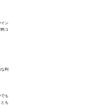
やイン
材料コ
激な利
中でも
ことも