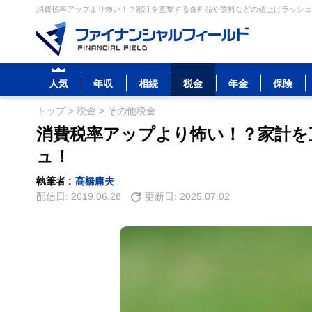
消費税率アップより怖い！？家計を直撃する食料品や飲料などの値上げラッシュ！
人気
年収
相続
税金
年金
保険
トップ
>
税金
>
その他税金
消費税率アップより怖い！？家計を
ュ！
執筆者 :
高橋庸夫
配信日:
2019.06.28
更新日:
2025.07.02