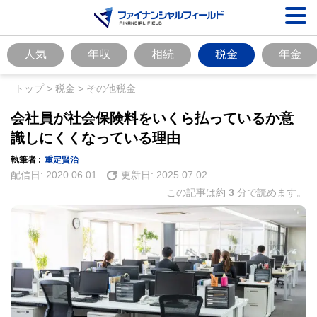
人気
年収
相続
税金
年金
トップ
>
税金
>
その他税金
会社員が社会保険料をいくら払っているか意
識しにくくなっている理由
執筆者 :
重定賢治
配信日:
2020.06.01
更新日:
2025.07.02
この記事は約
3
分で読めます。