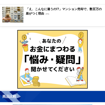
「え、こんなに違うの!?」マンション売却で、数百万の
差がつく理由
[PR]
商品比較