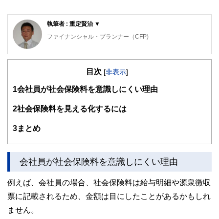
執筆者 : 重定賢治 ▼
ファイナンシャル・プランナー（CFP)
明治大学法学部法律学科を卒業後、金融機関にて資産運用業
務に従事。
目次
ファイナンシャル・プランナー（FP）の上級資格である
[
非表示
]
「CFP®資格」を取得後、2007年に開業。
1
会社員が社会保険料を意識しにくい理由
子育て世帯や退職準備世帯を中心に「暮らしとお金」の相談
業務を行う。
2
社会保険料を見える化するには
また、全国商工会連合会の「エキスパートバンク」にCFP®
資格保持者として登録。
3
まとめ
法人向け福利厚生制度「ワーク・ライフ・バランス相談室」
を提案し、企業にお勤めの役員・従業員が抱えている「暮ら
しとお金」についてのお悩み相談も行う。
会社員が社会保険料を意識しにくい理由
2017年、独立行政法人日本学生支援機構の「スカラシッ
プ・アドバイザー」に認定され、高等学校やPTA向けに奨学
例えば、会社員の場合、社会保険料は給与明細や源泉徴収
金のセミナー・相談会を通じ、国の事業として教育の格差な
ど社会問題の解決にも取り組む。
票に記載されるため、金額は目にしたことがあるかもしれ
https://fpofficekaientai.wixsite.com/fp-office-kaientai
ません。