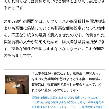
同じ利回りならば賃料が高いほど価格もより高く設定でき
るわけです。
スルガ銀行の問題では、サブリースの保証賃料を周辺相場
よりも高額に偽装してとても割高な価格設定となった物件
を、不正な手続きの融資で購入させたのです。偽装された
保証賃料の入金が途絶えた結果、購入者は融資返済ができ
ず、割高な物件の売却もままならなくなった。これが問題
のあらましです。
「元本保証が一番安心」と、退職金「1000万円」
をすべて定期預金に預けようとする妻。10年後の
資産額は、投資信託で運用した場合と比べて、ど
れくらい差が出るのでしょうか？
退職金は老後の生活を支える大切な資産です。そのため、
「元本保証がある定期預金なら安心」と考え、退職金をその
まま預ける人もいるでしょう。 一方で、長期間使う予定の