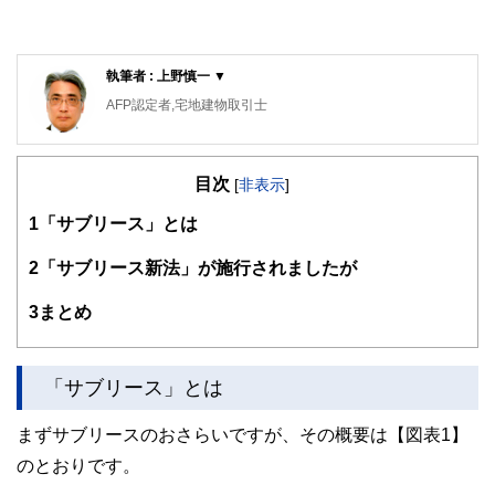
執筆者 : 上野慎一 ▼
AFP認定者,宅地建物取引士
不動産コンサルティングマスター,再開発プランナー
横浜市出身。1981年早稲田大学政治経済学部卒業後、大手
目次
不動産会社に勤務。2015年早期退職。自身の経験をベース
[
非表示
]
にしながら、資産運用・リタイアメント・セカンドライフな
1
「サブリース」とは
どのテーマに取り組んでいます。「人生は片道きっぷの旅の
ようなもの」をモットーに、折々に出掛けるお城巡りや居酒
屋巡りの旅が楽しみです。
2
「サブリース新法」が施行されましたが
3
まとめ
「サブリース」とは
まずサブリースのおさらいですが、その概要は【図表1】
のとおりです。