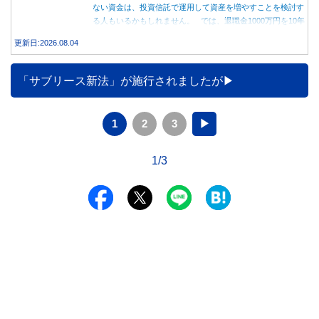
ない資金は、投資信託で運用して資産を増やすことを検討す
る人もいるかもしれません。 では、退職金1000万円を10年
間運用した場合、定期預金と投資信託では資産額にどれくら
更新日:2026.08.04
い差が生まれるのでしょうか。本記事では、それぞれの特徴
を紹介するとともに、10年間運用した場合の資産額をシミュ
レーションします。
「サブリース新法」が施行されましたが
1
2
3
▶
1/3