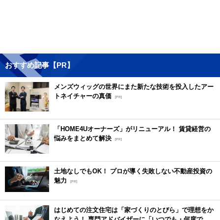
おすすめ記事【PR】
メンズウィッグの世界にまた新たな技術を投入したアー
トネイチャーの真価
[PR]
「HOME4Uオーナーズ」がリニューアル！ 賃貸経営の
悩みをまとめて解決
[PR]
土地なしでもOK！ プロが導く失敗しない不動産投資の
魅力
[PR]
はじめての注文住宅は「家づくりのとびら」で理想をか
なえよう！ 専門アドバイザーに「いつでも・何度で