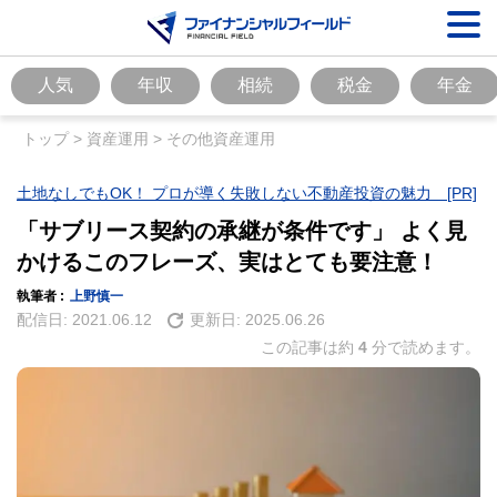
人気
年収
相続
税金
年金
トップ
>
資産運用
>
その他資産運用
土地なしでもOK！ プロが導く失敗しない不動産投資の魅力 [PR]
「サブリース契約の承継が条件です」 よく見
かけるこのフレーズ、実はとても要注意！
執筆者 :
上野慎一
配信日:
2021.06.12
更新日:
2025.06.26
この記事は約
4
分で読めます。