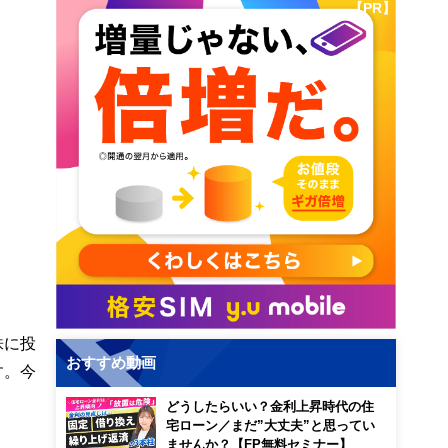
【PR】
株に投
おすすめ動画
す。今
どうしたらいい？金利上昇時代の住
宅ローン／まだ”大丈夫”と思ってい
ませんか？【FP無料セミナー】