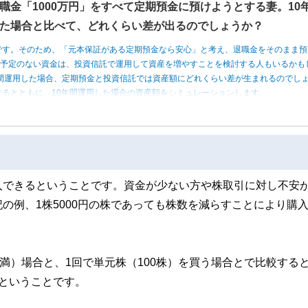
職金「1000万円」をすべて定期預金に預けようとする妻。10
た場合と比べて、どれくらい差が出るのでしょうか？
です。そのため、「元本保証がある定期預金なら安心」と考え、退職金をそのまま預
う予定のない資金は、投資信託で運用して資産を増やすことを検討する人もいるかも
0年間運用した場合、定期預金と投資信託では資産額にどれくらい差が生まれるのでし
るとともに、10年間運用した場合の資産額をシミュレーションします。
入できるということです。資金が少ない方や株取引に対し不安
の例、1株5000円の株であっても株数を減らすことにより購
満）場合と、1回で単元株（100株）を買う場合とで比較すると
ということです。