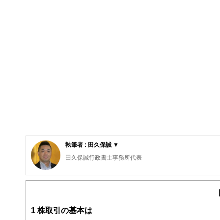
執筆者 : 田久保誠 ▼
田久保誠行政書士事務所代表
CFP®、1級ファイナンシャル・プランニング技能士、特
権相談員
行政書士生活相談センター等の相談員として、相続などの
と同じ目線で一歩先を行く提案」をモットーにしている。
1
株取引の基本は