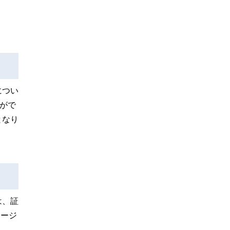
につい
がで
となり
は、証
メージ