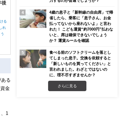
力するのが普通でしょうか？
年後
4歳の息子と「新幹線の自由席」で帰
省したら、乗客に「息子さん、お金
ける
払ってないから座れないよ」と言わ
しれ
れた！ こども運賃“約7000円”払わな
ょう
いと、席は確保できないでしょう
か？ 運賃ルールを確認
食べる前のソフトクリームを落とし
てしまった息子。交換を依頼すると
「新しいものを買ってください」と
言われました。わざとではないの
に、理不尽すぎませんか？
がある
さらに見る
入資金
、1