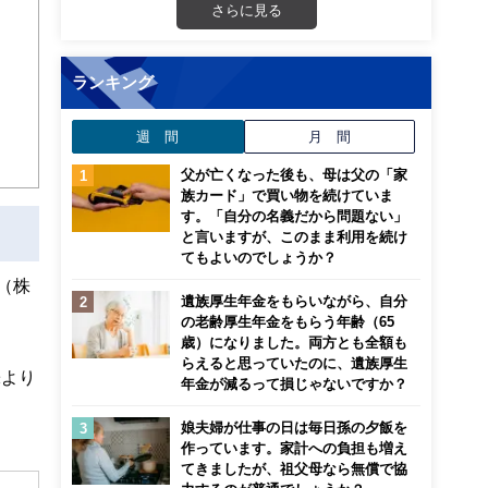
さらに見る
ランキング
週 間
月 間
父が亡くなった後も、母は父の「家
族カード」で買い物を続けていま
す。「自分の名義だから問題ない」
と言いますが、このまま利用を続け
てもよいのでしょうか？
（株
遺族厚生年金をもらいながら、自分
の老齢厚生年金をもらう年齢（65
歳）になりました。両方とも全額も
らえると思っていたのに、遺族厚生
株より
年金が減るって損じゃないですか？
娘夫婦が仕事の日は毎日孫の夕飯を
作っています。家計への負担も増え
てきましたが、祖父母なら無償で協