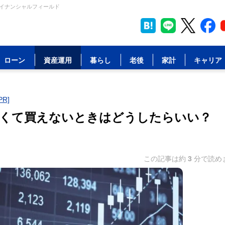
ァイナンシャルフィールド
ローン
資産運用
暮らし
老後
家計
キャリア
R]
なくて買えないときはどうしたらいい？
この記事は約
3
分で読め