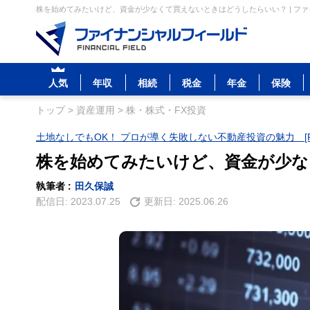
株を始めてみたいけど、資金が少なくて買えないときはどうしたらいい？ | フ
人気
年収
相続
税金
年金
保険
トップ
>
資産運用
>
株・株式・FX投資
土地なしでもOK！ プロが導く失敗しない不動産投資の魅力 [P
株を始めてみたいけど、資金が少
執筆者 :
田久保誠
配信日:
2023.07.25
更新日:
2025.06.26