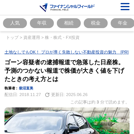
人気
年収
相続
税金
年金
トップ
>
資産運用
>
株・株式・FX投資
土地なしでもOK！ プロが導く失敗しない不動産投資の魅力 [PR]
ゴーン容疑者の逮捕報道で急落した日産株。
予測のつかない報道で株価が大きく値を下げ
たときの考え方とは
執筆者 :
柴沼直美
配信日:
2018.11.27
更新日:
2025.06.26
この記事は約
3
分で読めます。