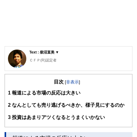
Text : 柴沼直美 ▼
ＣＦＰ(R)認定者
大学を卒業後、保険営業に従事したのち渡米。MBAを修得
後、外資系金融機関にて企業分析・運用に従事。出産・介護
目次
を機に現職。3人の子育てから教育費の捻出・方法・留学ま
[
非表示
]
で助言経験豊富。老後問題では、成年後見人・介護施設選
1
報道による市場の反応は大きい
び・相続発生時の手続きについてもアドバイス経験多数。現
在は、FP業務と教育機関での講師業を行う。2017年6月より
2018年5月まで日本FP協会広報スタッフ
2
なんとしても売り逃げるべきか、様子見にするのか
http://www.caripri.com
3
投資はあまりアツくなるとうまくいかない