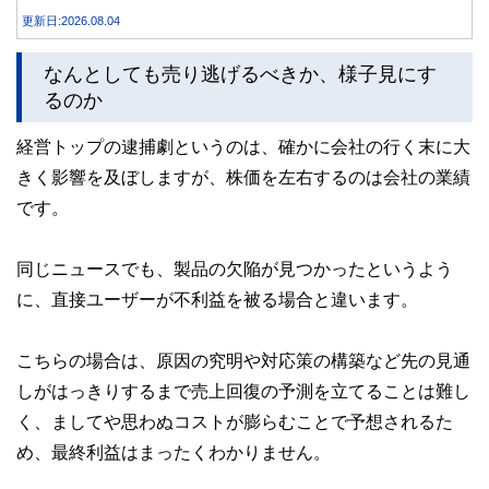
間運用した場合、定期預金と投資信託では資産額にどれくら
更新日:2026.08.04
い差が生まれるのでしょうか。本記事では、それぞれの特徴
を紹介するとともに、10年間運用した場合の資産額をシミュ
なんとしても売り逃げるべきか、様子見にす
レーションします。
るのか
経営トップの逮捕劇というのは、確かに会社の行く末に大
きく影響を及ぼしますが、株価を左右するのは会社の業績
です。
同じニュースでも、製品の欠陥が見つかったというよう
に、直接ユーザーが不利益を被る場合と違います。
こちらの場合は、原因の究明や対応策の構築など先の見通
しがはっきりするまで売上回復の予測を立てることは難し
く、ましてや思わぬコストが膨らむことで予想されるた
め、最終利益はまったくわかりません。