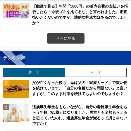
【動画で見る】年間「5000円」の町内会費の支払いを拒
否したら「今後ゴミを捨てるな」と言われました。正直
払いたくないのですが、法的な拘束力はあるのでしょう
か？
さらに見る
ランキング
週 間
月 間
父が亡くなった後も、母は父の「家族カード」で買い物
を続けています。「自分の名義だから問題ない」と言い
ますが、このまま利用を続けてもよいのでしょうか？
遺族厚生年金をもらいながら、自分の老齢厚生年金をも
らう年齢（65歳）になりました。両方とも全額もらえる
と思っていたのに、遺族厚生年金が減るって損じゃない
ですか？