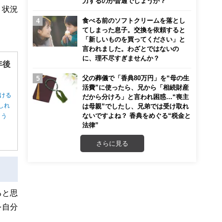
力するのが普通でしょうか？
く状況
食べる前のソフトクリームを落とし
てしまった息子。交換を依頼すると
「新しいものを買ってください」と
言われました。わざとではないの
に、理不尽すぎませんか？
年後
父の葬儀で「香典80万円」を“母の生
活費”に使ったら、兄から「相続財産
ける
だから分けろ」と言われ困惑…“喪主
しれ
は母親”でしたし、兄弟では受け取れ
ないですよね？ 香典をめぐる“税金と
ょう
法律”
さらに見る
ると思
を自分