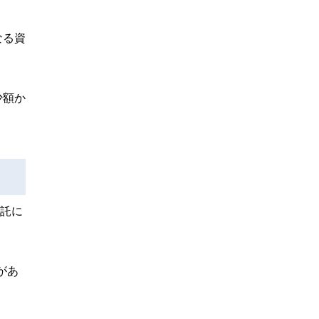
なる資
少額か
信託に
があ