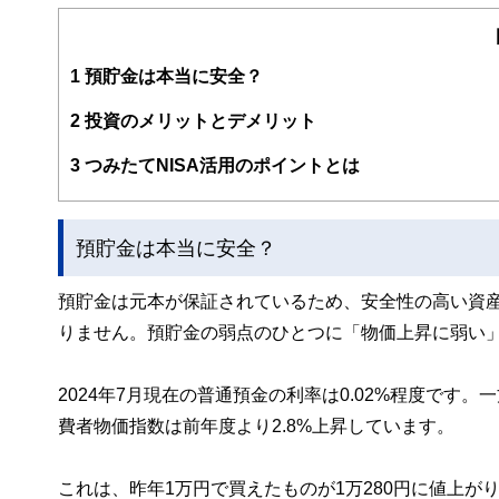
結婚や妊活、出産、住宅購入など人生のターニングポイン
転職、起業など、自身のさまざまな経験を活かし、アドバ
https://fpoffice-minoria.jimdo.com/
1
預貯金は本当に安全？
2
投資のメリットとデメリット
3
つみたてNISA活用のポイントとは
預貯金は本当に安全？
預貯金は元本が保証されているため、安全性の高い資
りません。預貯金の弱点のひとつに「物価上昇に弱い
2024年7月現在の普通預金の利率は0.02%程度です
費者物価指数は前年度より2.8%上昇しています。
これは、昨年1万円で買えたものが1万280円に値上が