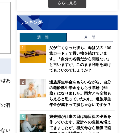
さらに見る
児、
ランキング
週 間
月 間
父が亡くなった後も、母は父の「家
族カード」で買い物を続けていま
す。「自分の名義だから問題ない」
と言いますが、このまま利用を続け
てもよいのでしょうか？
ではあ
遺族厚生年金をもらいながら、自分
の老齢厚生年金をもらう年齢（65
歳）になりました。両方とも全額も
らえると思っていたのに、遺族厚生
年金が減るって損じゃないですか？
度の消
娘夫婦が仕事の日は毎日孫の夕飯を
作っています。家計への負担も増え
てきましたが、祖父母なら無償で協
いない