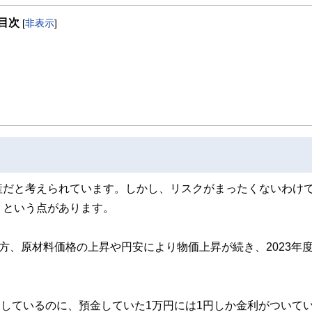
トにおけるお悩みに対して、お金の専門家としての知識だけでなく、不妊治療、育
目次
イスさせていただきます。
[
非表示
]
産だと考えられています。しかし、リスクがまったくないわけ
」という点があります。
。一方、原材料価格の上昇や円安により物価上昇が続き、2023年
りしているのに、預金していた1万円には1円しか金利がついて