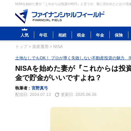
NISAを始めた妻が『これからは投資の時代』と言うが、親に言われたとおり現金
人気
年収
相続
税金
年金
保険
トップ
>
資産運用
>
NISA
土地なしでもOK！ プロが導く失敗しない不動産投資の魅力 [P
NISAを始めた妻が『これからは
金で貯金がいいですよね？
執筆者 :
宮野真弓
配信日:
2024.07.13
更新日:
2025.06.26