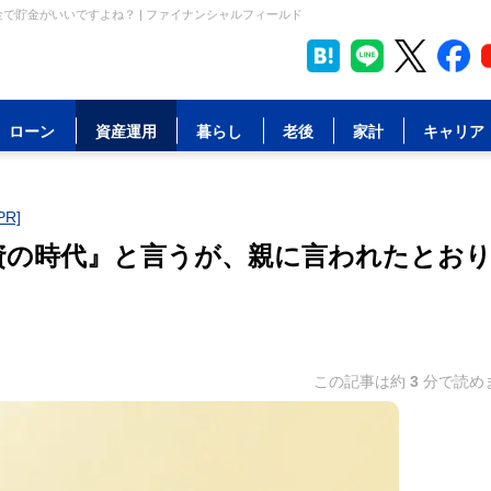
で貯金がいいですよね？ | ファイナンシャルフィールド
ローン
資産運用
暮らし
老後
家計
キャリア
R]
投資の時代』と言うが、親に言われたとお
この記事は約
3
分で読め