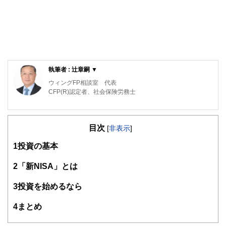
執筆者 : 辻章嗣 ▼
ウィングFP相談室 代表
CFP(R)認定者、社会保険労務士
元航空自衛隊の戦闘機パイロット。在職中にCFP(R)、社会
保険労務士の資格を取得。退官後は、保険会社で防衛省向け
目次
ライフプラン・セミナー、社会保険労務士法人で介護離職防
[
非表示
]
止セミナー等の講師を担当。現在は、独立系FP事務所「ウ
1
投資の基本
ィングFP相談室」を開業し、「あなたの夢を実現し不安を
軽減するための資金計画や家計の見直しをお手伝いする家計
のホームドクター(R)」をモットーに個別相談やセミナー講
2
「新NISA」とは
師を務めている。
https://www.wing-fp.com/
3
投資を始めるなら
4
まとめ