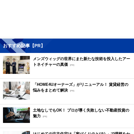
おすすめ記事【PR】
メンズウィッグの世界にまた新たな技術を投入したアー
トネイチャーの真価
[PR]
「HOME4Uオーナーズ」がリニューアル！ 賃貸経営の
悩みをまとめて解決
[PR]
土地なしでもOK！ プロが導く失敗しない不動産投資の
魅力
[PR]
はじめての注文住宅は「家づくりのとびら」で理想をか