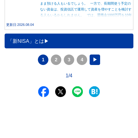
まま預ける人もいるでしょう。 一方で、長期間使う予定の
ない資金は、投資信託で運用して資産を増やすことを検討す
る人もいるかもしれません。 では、退職金1000万円を10年
間運用した場合、定期預金と投資信託では資産額にどれくら
更新日:2026.08.04
い差が生まれるのでしょうか。本記事では、それぞれの特徴
を紹介するとともに、10年間運用した場合の資産額をシミュ
レーションします。
「新NISA」とは
1
2
3
4
▶
1/4