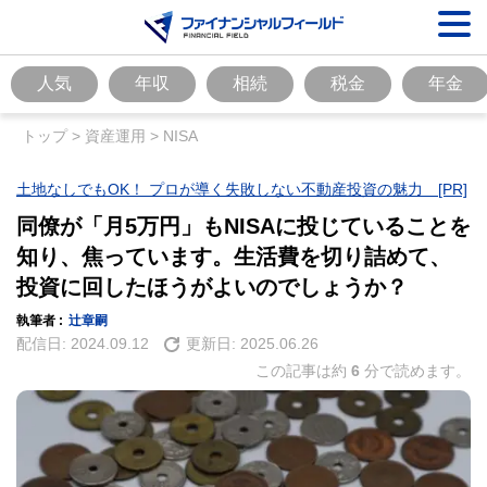
人気
年収
相続
税金
年金
トップ
>
資産運用
>
NISA
土地なしでもOK！ プロが導く失敗しない不動産投資の魅力 [PR]
同僚が「月5万円」もNISAに投じていることを
知り、焦っています。生活費を切り詰めて、
投資に回したほうがよいのでしょうか？
執筆者 :
辻章嗣
配信日:
2024.09.12
更新日:
2025.06.26
この記事は約
6
分で読めます。