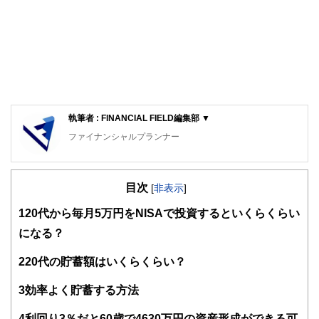
執筆者 : FINANCIAL FIELD編集部 ▼
ファイナンシャルプランナー
FinancialField編集部は、金融、経済に関する記事を、日々
の暮らしにどのような影響を与えるかという視点で、お金の
目次
知識がない方でも理解できるようわかりやすく発信していま
[
非表示
]
す。
1
20代から毎月5万円をNISAで投資するといくらくらい
編集部のメンバーは、ファイナンシャルプランナーの資格取
になる？
得者を中心に「お金や暮らし」に関する書籍・雑誌の編集経
験者で構成され、企画立案から記事掲載まですべての工程に
2
20代の貯蓄額はいくらくらい？
関わることで、読者目線のコンテンツを追求しています。
FinancialFieldの特徴は、ファイナンシャルプランナー、弁
3
効率よく貯蓄する方法
護士、税理士、宅地建物取引士、相続診断士、住宅ローンア
ドバイザー、DCプランナー、公認会計士、社会保険労務
4
利回り3％だと60歳で4630万円の資産形成ができる可