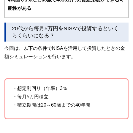
士、行政書士、投資アナリスト、キャリアコンサルタントな
能性がある
ど150名以上の有資格者を執筆者・監修者として迎え、むず
かしく感じられる年金や税金、相続、保険、ローンなどの話
をわかりやすく発信している点です。
20代から毎月5万円をNISAで投資するといく
このように編集経験豊富なメンバーと金融や経済に精通した
執筆者・監修者による執筆体制を築くことで、内容のわかり
らくらいになる？
やすさはもちろんのこと、読み応えのあるコンテンツと確か
な情報発信を実現しています。
今回は、以下の条件でNISAを活用して投資したときの金
私たちは、快適でより良い生活のアイデアを提供するお金の
額シミュレーションを行います。
コンシェルジュを目指します。
・想定利回り（年率）3％
・毎月5万円積立
・積立期間は20～60歳までの40年間