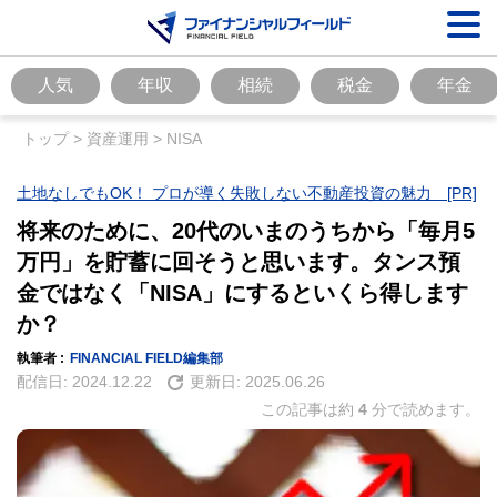
人気
年収
相続
税金
年金
トップ
>
資産運用
>
NISA
土地なしでもOK！ プロが導く失敗しない不動産投資の魅力 [PR]
将来のために、20代のいまのうちから「毎月5
万円」を貯蓄に回そうと思います。タンス預
金ではなく「NISA」にするといくら得します
か？
執筆者 :
FINANCIAL FIELD編集部
配信日:
2024.12.22
更新日:
2025.06.26
この記事は約
4
分で読めます。