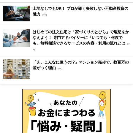
土地なしでもOK！ プロが導く失敗しない不動産投資の
魅力
[PR]
はじめての注文住宅は「家づくりのとびら」で理想をか
なえよう！ 専門アドバイザーに「いつでも・何度で
も」無料相談できるサービスの内容・利用の流れとは
[P
R]
「え、こんなに違うの!?」マンション売却で、数百万の
差がつく理由
[PR]