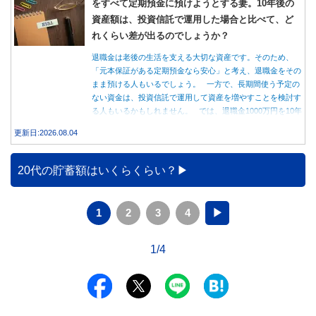
をすべて定期預金に預けようとする妻。10年後の
資産額は、投資信託で運用した場合と比べて、ど
れくらい差が出るのでしょうか？
退職金は老後の生活を支える大切な資産です。そのため、
「元本保証がある定期預金なら安心」と考え、退職金をその
まま預ける人もいるでしょう。 一方で、長期間使う予定の
ない資金は、投資信託で運用して資産を増やすことを検討す
る人もいるかもしれません。 では、退職金1000万円を10年
間運用した場合、定期預金と投資信託では資産額にどれくら
更新日:2026.08.04
い差が生まれるのでしょうか。本記事では、それぞれの特徴
を紹介するとともに、10年間運用した場合の資産額をシミュ
レーションします。
20代の貯蓄額はいくらくらい？
1
2
3
4
▶
1/4