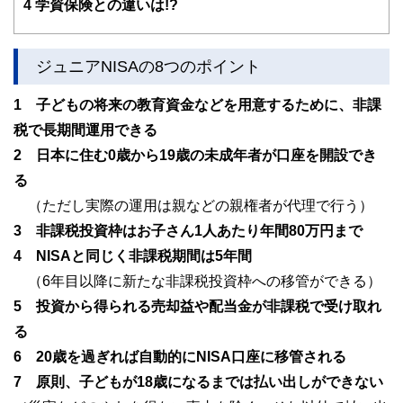
4
学資保険との違いは!?
ジュニアNISAの8つのポイント
1 子どもの将来の教育資金などを用意するために、非課
税で長期間運用できる
2 日本に住む0歳から19歳の未成年者が口座を開設でき
る
（ただし実際の運用は親などの親権者が代理で行う）
3 非課税投資枠はお子さん1人あたり年間80万円まで
4 NISAと同じく非課税期間は5年間
（6年目以降に新たな非課税投資枠への移管ができる）
5 投資から得られる売却益や配当金が非課税で受け取れ
る
6 20歳を過ぎれば自動的にNISA口座に移管される
7 原則、子どもが18歳になるまでは払い出しができない