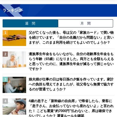
ランキング
週 間
月 間
父が亡くなった後も、母は父の「家族カード」で買い物
を続けています。「自分の名義だから問題ない」と言い
ますが、このまま利用を続けてもよいのでしょうか？
遺族厚生年金をもらいながら、自分の老齢厚生年金をも
らう年齢（65歳）になりました。両方とも全額もらえる
と思っていたのに、遺族厚生年金が減るって損じゃない
ですか？
娘夫婦が仕事の日は毎日孫の夕飯を作っています。家計
への負担も増えてきましたが、祖父母なら無償で協力す
るのが普通でしょうか？
4歳の息子と「新幹線の自由席」で帰省したら、乗客に
「息子さん、お金払ってないから座れないよ」と言われ
た！ こども運賃“約7000円”払わないと、席は確保でき
ないでしょうか？ 運賃ルールを確認