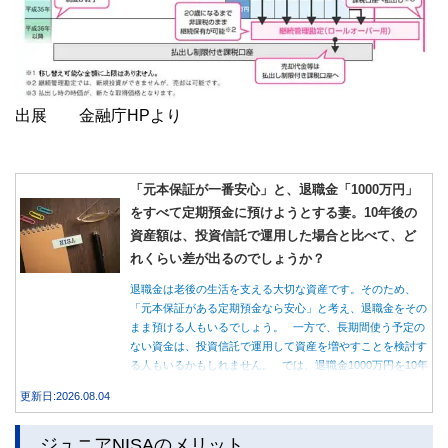
出展 金融庁HPより
「元本保証が一番安心」と、退職金「1000万円」
をすべて定期預金に預けようとする妻。10年後の
資産額は、投資信託で運用した場合と比べて、ど
れくらい差が出るのでしょうか？
退職金は老後の生活を支える大切な資産です。そのため、
「元本保証がある定期預金なら安心」と考え、退職金をその
まま預ける人もいるでしょう。 一方で、長期間使う予定の
ない資金は、投資信託で運用して資産を増やすことを検討す
る人もいるかもしれません。 では、退職金1000万円を10年
間運用した場合、定期預金と投資信託では資産額にどれくら
更新日:2026.08.04
い差が生まれるのでしょうか。本記事では、それぞれの特徴
を紹介するとともに、10年間運用した場合の資産額をシミュ
ジュニアNISAのメリット
レーションします。