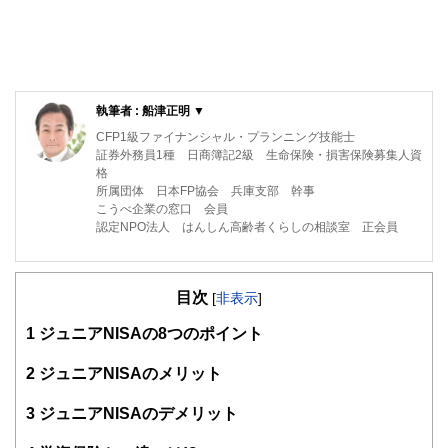
執筆者 : 船津正明 ▼
CFP1級ファイナンシャル・プランニング技能士
証券外務員1種 日商簿記2級 生命保険・損害保険募集人資
格
所属団体 日本FP協会 兵庫支部 幹事
こうべ企業の窓口 会員
認定NPO法人 はんしん高齢者くらしの相談室 正会員
2014年11月に中立の立場でお客様の思いを大事にする船津
正明FP事務所を開設しました。 2015年より中小企業経営者
目次
をサポートする相談窓口「こうべ企業の窓口」の会員とし
[
非表示
]
て、また認定NPO法人「はんしん高齢者くらしの相談室」の
1
ジュニアNISAの8つのポイント
正会員として地元の高齢者をサポートする地域貢献活動も行
っております。その結果、専門外のご相談にも対応出来る態
勢が整いました。
2
ジュニアNISAのメリット
https://funatsufp.com/
3
ジュニアNISAのデメリット