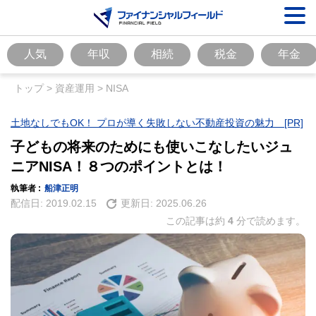
人気
年収
相続
税金
年金
トップ
>
資産運用
>
NISA
土地なしでもOK！ プロが導く失敗しない不動産投資の魅力 [PR]
子どもの将来のためにも使いこなしたいジュ
ニアNISA！８つのポイントとは！
執筆者 :
船津正明
配信日:
2019.02.15
更新日:
2025.06.26
この記事は約
4
分で読めます。