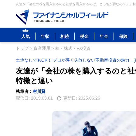
友達が「会社の株を購入するのと社債を購入するのは、どっちが得なの？」」特徴
人気
年収
相続
税金
年金
保険
トップ
>
資産運用
>
株・株式・FX投資
土地なしでもOK！ プロが導く失敗しない不動産投資の魅力 [P
友達が「会社の株を購入するのと社
特徴と違い
執筆者 :
村川賢
配信日:
2019.03.01
更新日:
2025.06.26