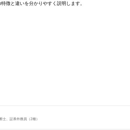
の特徴と違いを分かりやすく説明します。
断士、証券外務員（2種）
0歳を過ぎて勤務先のセカンドライフ研修を受講。これをきっかけにお金の知識が身