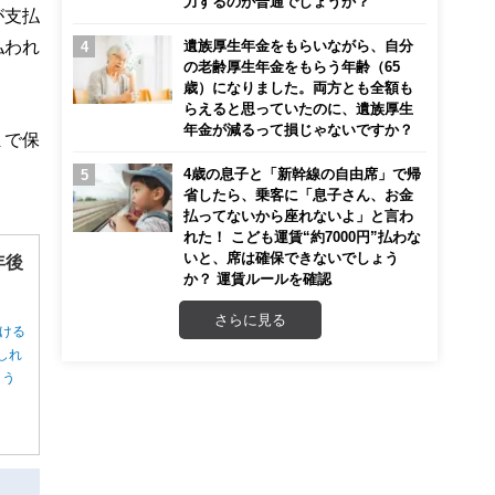
力するのが普通でしょうか？
が支払
払われ
遺族厚生年金をもらいながら、自分
の老齢厚生年金をもらう年齢（65
歳）になりました。両方とも全額も
らえると思っていたのに、遺族厚生
年金が減るって損じゃないですか？
まで保
4歳の息子と「新幹線の自由席」で帰
省したら、乗客に「息子さん、お金
払ってないから座れないよ」と言わ
れた！ こども運賃“約7000円”払わな
いと、席は確保できないでしょう
年後
か？ 運賃ルールを確認
さらに見る
ける
しれ
ょう