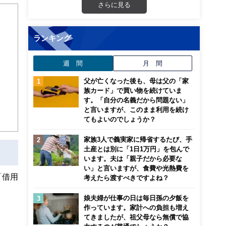
さらに見る
識が
ナー
トに
ランキング
週 間
月 間
父が亡くなった後も、母は父の「家
族カード」で買い物を続けていま
す。「自分の名義だから問題ない」
と言いますが、このまま利用を続け
てもよいのでしょうか？
家族3人で義実家に帰省するたび、手
土産とは別に「1日1万円」を包んで
います。夫は「親子だから必要な
い」と言いますが、食費や光熱費を
「借用
考えたら渡すべきですよね？
娘夫婦が仕事の日は毎日孫の夕飯を
作っています。家計への負担も増え
てきましたが、祖父母なら無償で協