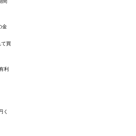
期間
の金
れて買
有利
円く