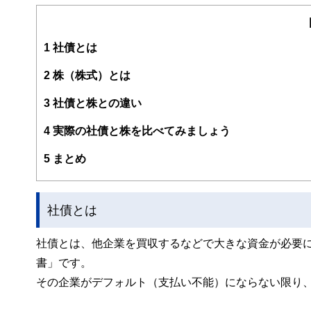
いてない自分に気付き、在職中にファイナンシャルプラン
重要であることを多くの人に伝え、お金で損をしない少し
として活動中。現在は年間数十件を越す大手企業の労働組
1
社債とは
貢献している。
2
株（株式）とは
3
社債と株との違い
4
実際の社債と株を比べてみましょう
5
まとめ
社債とは
社債とは、他企業を買収するなどで大きな資金が必要
書」です。
その企業がデフォルト（支払い不能）にならない限り