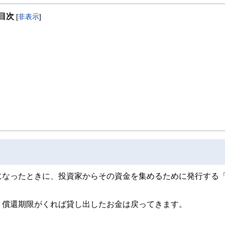
ナーの資格を取得。30年間勤務した会社を早期退職してFPとして独立。「お金の知
目次
でも得する知識を広めよう」という使命感から、実務家のファイナンシャルプラン
[
非表示
]
合員向けセミナー、およびライフプランを中心とした個別相談で多くのクライアン
になったときに、投資家からその資金を集めるために発行する
、償還期限がくれば貸し出したお金は戻ってきます。