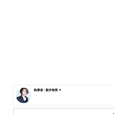
執筆者 : 新井智美 ▼
新井智美/トータルマネーコンサルタント
公式サイト：
https://marron-financial.com/
（保有資格）
・１級ファイナンシャル・プランニング技能士