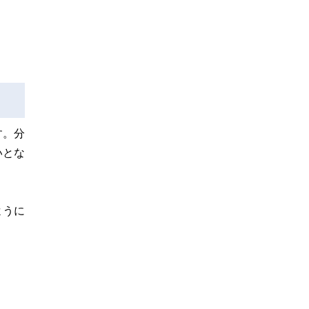
す。分
いとな
ように