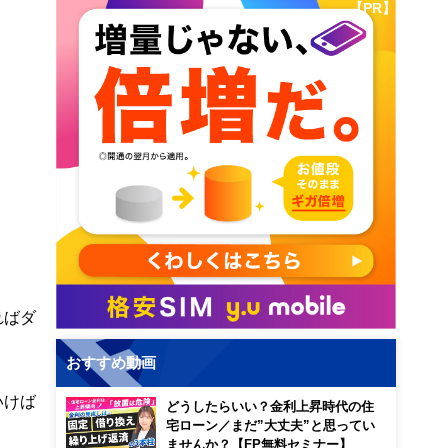
【PR】
ればダ
おすすめ動画
いけば
どうしたらいい？金利上昇時代の住
宅ローン／まだ”大丈夫”と思ってい
ませんか？【FP無料セミナー】