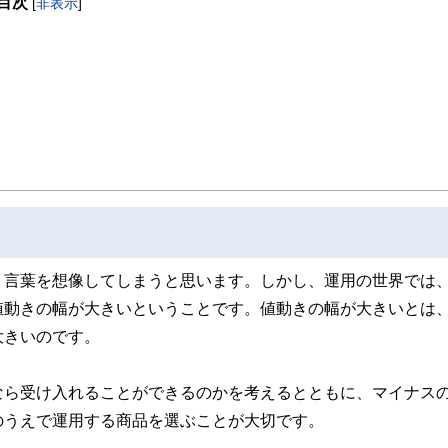
目次
[
非表示
]
eCoをはじめとした運用にまつわ
携わっている。現在年間200本
績は3,500本を超える。
う言葉を想像してしまうと思います。しかし、運用の世界では
値動きの幅が大きいということです。値動きの幅が大きいとは
大きいのです。
なら受け入れることができるのかを考えるとともに、マイナス
のうえで運用する商品を選ぶことが大切です。