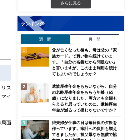
さらに見る
ランキング
週 間
月 間
父が亡くなった後も、母は父の「家
族カード」で買い物を続けていま
す。「自分の名義だから問題ない」
と言いますが、このまま利用を続け
てもよいのでしょうか？
遺族厚生年金をもらいながら、自分
、リス
の老齢厚生年金をもらう年齢（65
、マイ
歳）になりました。両方とも全額も
らえると思っていたのに、遺族厚生
年金が減るって損じゃないですか？
の局面
娘夫婦が仕事の日は毎日孫の夕飯を
作っています。家計への負担も増え
てきましたが、祖父母なら無償で協