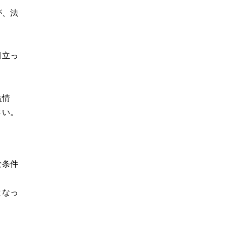
が、法
目立っ
益情
さい。
な条件
となっ