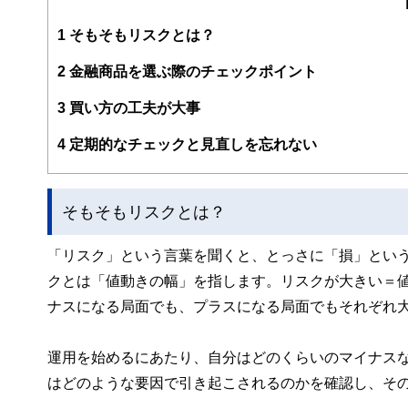
・CFP®
・DC(確定拠出年金)プランナー
1
そもそもリスクとは？
・住宅ローンアドバイザー
・証券外務員
2
金融商品を選ぶ際のチェックポイント
マネーコンサルタントとしての個人向け相談、NISA・iD
るセミナー講師のほか、金融メディアへの執筆および監修に
3
買い方の工夫が大事
以上の執筆・監修をこなしており、これまでの執筆・監修実
4
定期的なチェックと見直しを忘れない
そもそもリスクとは？
「リスク」という言葉を聞くと、とっさに「損」とい
クとは「値動きの幅」を指します。リスクが大きい＝
ナスになる局面でも、プラスになる局面でもそれぞれ
運用を始めるにあたり、自分はどのくらいのマイナス
はどのような要因で引き起こされるのかを確認し、そ