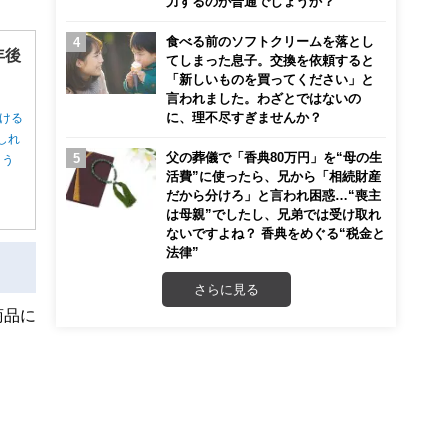
力するのが普通でしょうか？
食べる前のソフトクリームを落とし
年後
てしまった息子。交換を依頼すると
「新しいものを買ってください」と
言われました。わざとではないの
に、理不尽すぎませんか？
ける
しれ
父の葬儀で「香典80万円」を“母の生
ょう
活費”に使ったら、兄から「相続財産
だから分けろ」と言われ困惑…“喪主
は母親”でしたし、兄弟では受け取れ
ないですよね？ 香典をめぐる“税金と
法律”
さらに見る
商品に