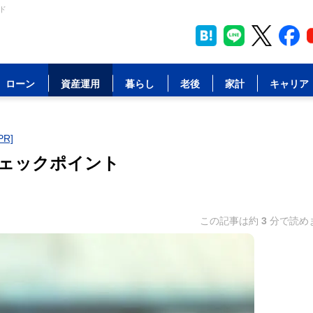
ド
ローン
資産運用
暮らし
老後
家計
キャリア
R]
ェックポイント
この記事は約
3
分で読め