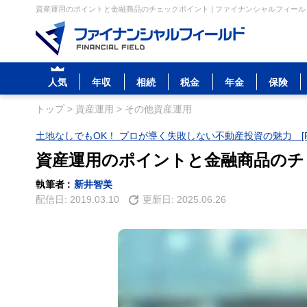
資産運用のポイントと金融商品のチェックポイント | ファイナンシャルフィール
人気
年収
相続
税金
年金
保険
トップ
>
資産運用
>
その他資産運用
土地なしでもOK！ プロが導く失敗しない不動産投資の魅力 [P
資産運用のポイントと金融商品のチ
執筆者 :
新井智美
配信日:
2019.03.10
更新日:
2025.06.26