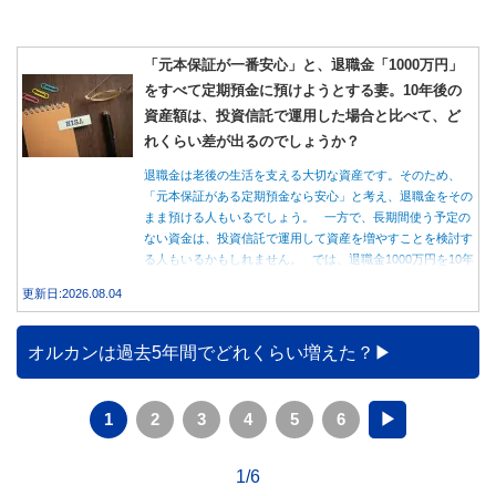
「元本保証が一番安心」と、退職金「1000万円」
をすべて定期預金に預けようとする妻。10年後の
資産額は、投資信託で運用した場合と比べて、ど
れくらい差が出るのでしょうか？
退職金は老後の生活を支える大切な資産です。そのため、
「元本保証がある定期預金なら安心」と考え、退職金をその
まま預ける人もいるでしょう。 一方で、長期間使う予定の
ない資金は、投資信託で運用して資産を増やすことを検討す
る人もいるかもしれません。 では、退職金1000万円を10年
間運用した場合、定期預金と投資信託では資産額にどれくら
更新日:2026.08.04
い差が生まれるのでしょうか。本記事では、それぞれの特徴
を紹介するとともに、10年間運用した場合の資産額をシミュ
レーションします。
オルカンは過去5年間でどれくらい増えた？
1
2
3
4
5
6
▶
1/6