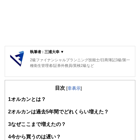
執筆者 : 三浦大幸 ▼
2級ファイナンシャルプランニング技能士/日商簿記3級/第一
種衛生管理者/証券外務員/英検2級など
目次
[
非表示
]
1
オルカンとは？
2
オルカンは過去5年間でどれくらい増えた？
3
なぜここまで増えたの？
4
今から買うのは遅い？