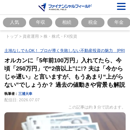
人気
年収
相続
税金
年金
トップ
>
資産運用
>
株・株式・FX投資
土地なしでもOK！ プロが導く失敗しない不動産投資の魅力 [PR]
オルカンに「5年前100万円」入れてたら、今
頃「250万円」で“2倍以上”に!? 夫は「今から
じゃ遅い」と言いますが、もうあまり“上がら
ない”でしょうか？ 過去の値動きや背景も解説
執筆者 :
三浦大幸
配信日:
2026.07.07
この記事は約
3
分で読めます。