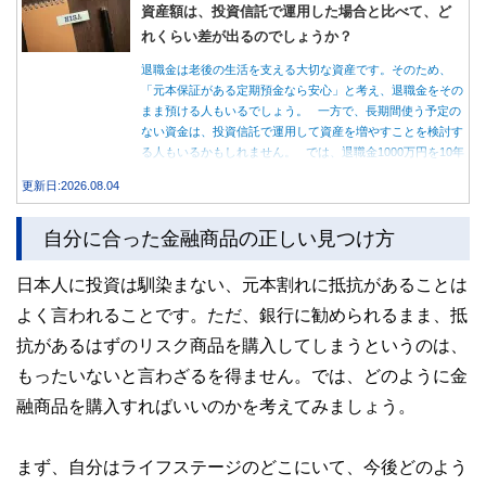
資産額は、投資信託で運用した場合と比べて、ど
れくらい差が出るのでしょうか？
退職金は老後の生活を支える大切な資産です。そのため、
「元本保証がある定期預金なら安心」と考え、退職金をその
まま預ける人もいるでしょう。 一方で、長期間使う予定の
ない資金は、投資信託で運用して資産を増やすことを検討す
る人もいるかもしれません。 では、退職金1000万円を10年
間運用した場合、定期預金と投資信託では資産額にどれくら
更新日:2026.08.04
い差が生まれるのでしょうか。本記事では、それぞれの特徴
を紹介するとともに、10年間運用した場合の資産額をシミュ
自分に合った金融商品の正しい見つけ方
レーションします。
日本人に投資は馴染まない、元本割れに抵抗があることは
よく言われることです。ただ、銀行に勧められるまま、抵
抗があるはずのリスク商品を購入してしまうというのは、
もったいないと言わざるを得ません。では、どのように金
融商品を購入すればいいのかを考えてみましょう。
まず、自分はライフステージのどこにいて、今後どのよう