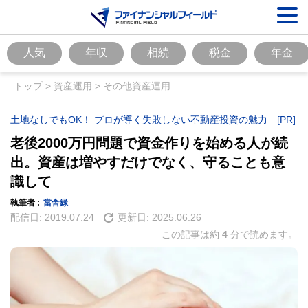
人気
年収
相続
税金
年金
トップ
>
資産運用
>
その他資産運用
土地なしでもOK！ プロが導く失敗しない不動産投資の魅力 [PR]
老後2000万円問題で資金作りを始める人が続
出。資産は増やすだけでなく、守ることも意
識して
執筆者 :
當舎緑
配信日:
2019.07.24
更新日:
2025.06.26
この記事は約
4
分で読めます。