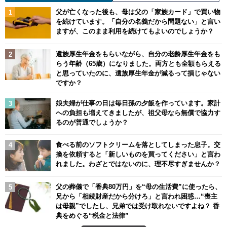
父が亡くなった後も、母は父の「家族カード」で買い物
を続けています。「自分の名義だから問題ない」と言い
ますが、このまま利用を続けてもよいのでしょうか？
遺族厚生年金をもらいながら、自分の老齢厚生年金をも
らう年齢（65歳）になりました。両方とも全額もらえる
と思っていたのに、遺族厚生年金が減るって損じゃない
ですか？
娘夫婦が仕事の日は毎日孫の夕飯を作っています。家計
への負担も増えてきましたが、祖父母なら無償で協力す
るのが普通でしょうか？
食べる前のソフトクリームを落としてしまった息子。交
換を依頼すると「新しいものを買ってください」と言わ
れました。わざとではないのに、理不尽すぎませんか？
父の葬儀で「香典80万円」を“母の生活費”に使ったら、
兄から「相続財産だから分けろ」と言われ困惑…“喪主
は母親”でしたし、兄弟では受け取れないですよね？ 香
典をめぐる“税金と法律”