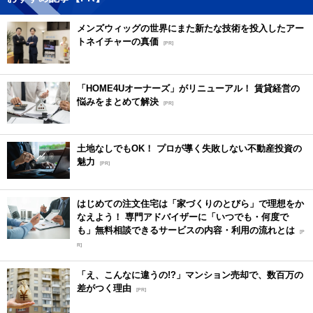
メンズウィッグの世界にまた新たな技術を投入したアー
トネイチャーの真価
[PR]
「HOME4Uオーナーズ」がリニューアル！ 賃貸経営の
悩みをまとめて解決
[PR]
土地なしでもOK！ プロが導く失敗しない不動産投資の
魅力
[PR]
はじめての注文住宅は「家づくりのとびら」で理想をか
なえよう！ 専門アドバイザーに「いつでも・何度で
も」無料相談できるサービスの内容・利用の流れとは
[P
R]
「え、こんなに違うの!?」マンション売却で、数百万の
差がつく理由
[PR]