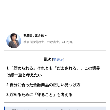
執筆者 : 當舎緑 ▼
社会保険労務士。行政書士。CFP(R)。
阪神淡路大震災の経験から、法律やお金の大切さを実感し、
開業後は、顧問先の会社の労働保険関係や社会保険関係の手
目次
続き、相談にのる傍ら、一般消費者向けのセミナーや執筆活
[
非表示
]
動も精力的に行っている。著書は、「3級FP過去問題集」(金
1
「貯められる」それとも「だまされる」、この境界
融ブックス）。「子どもにかけるお金の本」（主婦の友社）
「もらい忘れ年金の受け取り方」（近代セールス社）など。
は紙一重と考えたい
女2人男1人の3児の母でもある。
2
自分に合った金融商品の正しい見つけ方
3
貯めるために「守ること」も考える