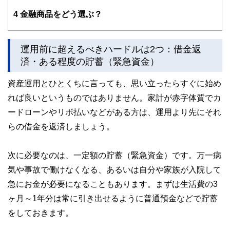
トプラン、国際結婚のカップルの相談など多数。グローバル
な視点からの柔軟な提案を心掛けている。
4
金融商品をどう選ぶ？
３キン（金融・年金・税金）の知識の有無が人生の岐路を左
右すると考え、学校教育でこれらの知識が身につく社会にな
ることを提唱している。
運用前に超えるべきハードルは2つ：借金返
ホームページ：
http://www.iwanaga-mari-fp.jp/
済・ある程度の貯蓄（緊急資金）
資産運用とひとくちに言っても、思い立ったらすぐに始め
れば良いというものではありません。家計が赤字体質でカ
ードローンやリボ払いなどがある方は、運用より先にそれ
らの借金を返済しましょう。
次に必要なのは、一定額の貯蓄（緊急資金）です。万一病
気や事故で働けなくなる、あるいは自分や家族が入院して
急にお金が必要になることもあります。まずは生活費の3
ヶ月～1年分は常に引き出せるように普通預金などで貯蓄
をしておきます。