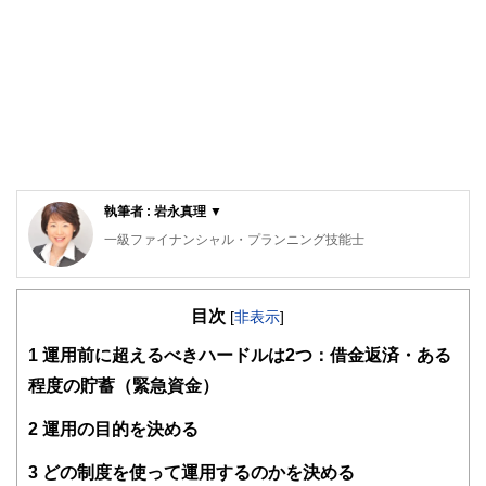
執筆者 : 岩永真理 ▼
一級ファイナンシャル・プランニング技能士
CFP®
ロングステイ・アドバイザー、住宅ローンアドバイザー、一
目次
般財団法人女性労働協会 認定講師。IFPコンフォート代表
[
非表示
]
横浜市出身、早稲田大学卒業。大手金融機関に入行後、ルク
1
運用前に超えるべきハードルは2つ：借金返済・ある
センブルグ赴任等を含め10年超勤務。結婚後は夫の転勤に伴
い、ロンドン・上海・ニューヨーク・シンガポールに通算15
程度の貯蓄（緊急資金）
年以上在住。ロンドンでは、現地の小学生に日本文化を伝え
るボランティア活動を展開。
2
運用の目的を決める
CFP®として独立後は、個別相談・セミナー講師・執筆など
を行う。
3
どの制度を使って運用するのかを決める
幅広い世代のライフプランに基づく資産運用、リタイアメン