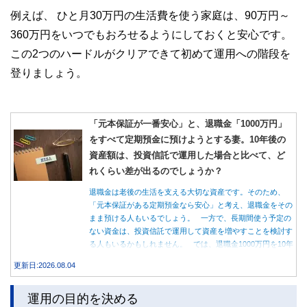
例えば、 ひと月30万円の生活費を使う家庭は、90万円～
360万円をいつでもおろせるようにしておくと安心です。
この2つのハードルがクリアできて初めて運用への階段を
登りましょう。
「元本保証が一番安心」と、退職金「1000万円」
をすべて定期預金に預けようとする妻。10年後の
資産額は、投資信託で運用した場合と比べて、ど
れくらい差が出るのでしょうか？
退職金は老後の生活を支える大切な資産です。そのため、
「元本保証がある定期預金なら安心」と考え、退職金をその
まま預ける人もいるでしょう。 一方で、長期間使う予定の
ない資金は、投資信託で運用して資産を増やすことを検討す
る人もいるかもしれません。 では、退職金1000万円を10年
間運用した場合、定期預金と投資信託では資産額にどれくら
更新日:2026.08.04
い差が生まれるのでしょうか。本記事では、それぞれの特徴
を紹介するとともに、10年間運用した場合の資産額をシミュ
運用の目的を決める
レーションします。