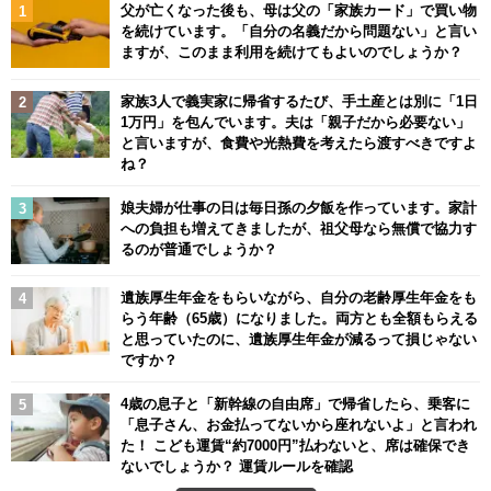
父が亡くなった後も、母は父の「家族カード」で買い物
を続けています。「自分の名義だから問題ない」と言い
ますが、このまま利用を続けてもよいのでしょうか？
家族3人で義実家に帰省するたび、手土産とは別に「1日
1万円」を包んでいます。夫は「親子だから必要ない」
と言いますが、食費や光熱費を考えたら渡すべきですよ
ね？
娘夫婦が仕事の日は毎日孫の夕飯を作っています。家計
への負担も増えてきましたが、祖父母なら無償で協力す
るのが普通でしょうか？
遺族厚生年金をもらいながら、自分の老齢厚生年金をも
らう年齢（65歳）になりました。両方とも全額もらえる
と思っていたのに、遺族厚生年金が減るって損じゃない
ですか？
4歳の息子と「新幹線の自由席」で帰省したら、乗客に
「息子さん、お金払ってないから座れないよ」と言われ
た！ こども運賃“約7000円”払わないと、席は確保でき
ないでしょうか？ 運賃ルールを確認