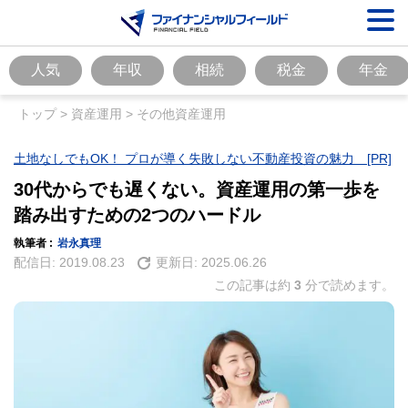
人気
年収
相続
税金
年金
トップ
>
資産運用
>
その他資産運用
土地なしでもOK！ プロが導く失敗しない不動産投資の魅力 [PR]
30代からでも遅くない。資産運用の第一歩を
踏み出すための2つのハードル
執筆者 :
岩永真理
配信日:
2019.08.23
更新日:
2025.06.26
この記事は約
3
分で読めます。