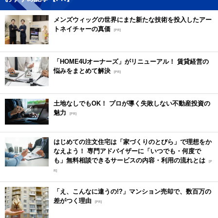
メンズウィッグの世界にまた新たな技術を投入したアー
トネイチャーの真価
[PR]
「HOME4Uオーナーズ」がリニューアル！ 賃貸経営の
悩みをまとめて解決
[PR]
土地なしでもOK！ プロが導く失敗しない不動産投資の
魅力
[PR]
はじめての注文住宅は「家づくりのとびら」で理想をか
なえよう！ 専門アドバイザーに「いつでも・何度で
も」無料相談できるサービスの内容・利用の流れとは
[P
R]
「え、こんなに違うの!?」マンション売却で、数百万の
差がつく理由
[PR]