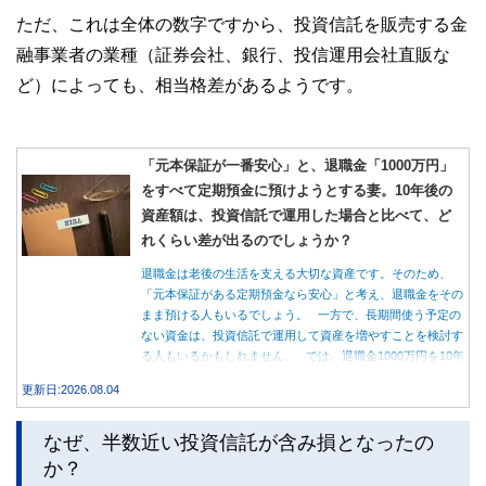
ただ、これは全体の数字ですから、投資信託を販売する金
融事業者の業種（証券会社、銀行、投信運用会社直販な
ど）によっても、相当格差があるようです。
「元本保証が一番安心」と、退職金「1000万円」
をすべて定期預金に預けようとする妻。10年後の
資産額は、投資信託で運用した場合と比べて、ど
れくらい差が出るのでしょうか？
退職金は老後の生活を支える大切な資産です。そのため、
「元本保証がある定期預金なら安心」と考え、退職金をその
まま預ける人もいるでしょう。 一方で、長期間使う予定の
ない資金は、投資信託で運用して資産を増やすことを検討す
る人もいるかもしれません。 では、退職金1000万円を10年
間運用した場合、定期預金と投資信託では資産額にどれくら
更新日:2026.08.04
い差が生まれるのでしょうか。本記事では、それぞれの特徴
を紹介するとともに、10年間運用した場合の資産額をシミュ
なぜ、半数近い投資信託が含み損となったの
レーションします。
か？