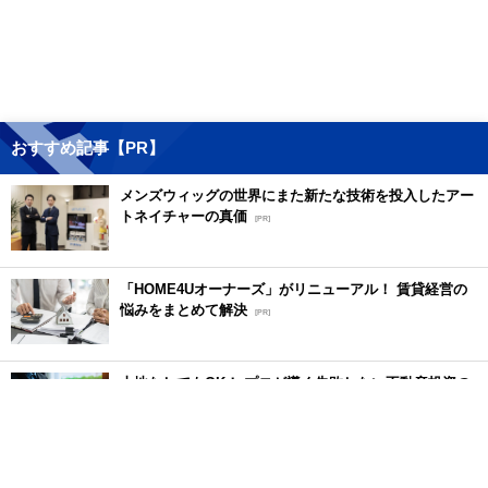
おすすめ記事【PR】
メンズウィッグの世界にまた新たな技術を投入したアー
トネイチャーの真価
[PR]
「HOME4Uオーナーズ」がリニューアル！ 賃貸経営の
悩みをまとめて解決
[PR]
土地なしでもOK！ プロが導く失敗しない不動産投資の
魅力
[PR]
はじめての注文住宅は「家づくりのとびら」で理想をか