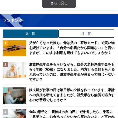
さらに見る
ランキング
週 間
月 間
父が亡くなった後も、母は父の「家族カード」で買い物
を続けています。「自分の名義だから問題ない」と言い
ますが、このまま利用を続けてもよいのでしょうか？
遺族厚生年金をもらいながら、自分の老齢厚生年金をも
らう年齢（65歳）になりました。両方とも全額もらえる
と思っていたのに、遺族厚生年金が減るって損じゃない
ですか？
娘夫婦が仕事の日は毎日孫の夕飯を作っています。家計
への負担も増えてきましたが、祖父母なら無償で協力す
るのが普通でしょうか？
4歳の息子と「新幹線の自由席」で帰省したら、乗客に
「息子さん、お金払ってないから座れないよ」と言われ