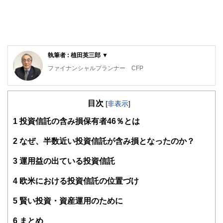
執筆者 : 植田英三郎 ▼
ファイナンシャルプランナー CFP
家電メーカーに３７年間勤務後、MBA・CFPファイナンシャ
ルプランナー・福祉住環境コーディネーター等の資格を取
目次
得。大阪府立職業訓練校で非常勤講師（2018/3まで）、
[
非表示
]
2014年ウエダFPオフィスを設立し、事業継続中。NPO法人
1
投資信託の含み損保有者46％とは
の事務局長として介護施設でのボランティア活動のコーディ
ネートを担当。日本FP協会兵庫支部幹事として活動中。
2
なぜ、半数近い投資信託が含み損となったのか？
3
運用益の出ている投資信託
4
欧米における投資信託の位置づけ
5
賢い投資・資産運用のために
6
まとめ