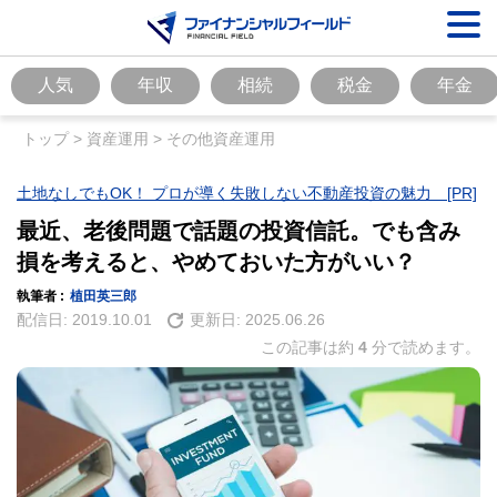
人気
年収
相続
税金
年金
トップ
>
資産運用
>
その他資産運用
土地なしでもOK！ プロが導く失敗しない不動産投資の魅力 [PR]
最近、老後問題で話題の投資信託。でも含み
損を考えると、やめておいた方がいい？
執筆者 :
植田英三郎
配信日:
2019.10.01
更新日:
2025.06.26
この記事は約
4
分で読めます。