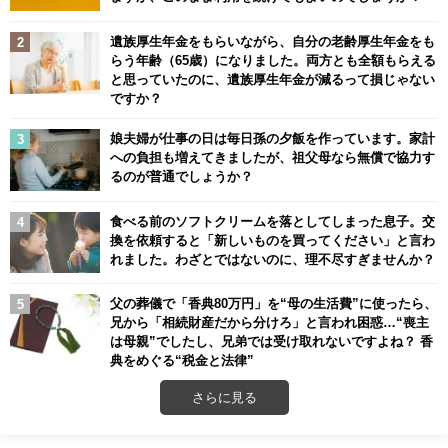
遺族厚生年金をもらいながら、自分の老齢厚生年金をも
らう年齢（65歳）になりました。両方とも全額もらえる
と思っていたのに、遺族厚生年金が減るって損じゃない
ですか？
娘夫婦が仕事の日は毎日孫の夕飯を作っています。家計
への負担も増えてきましたが、祖父母なら無償で協力す
るのが普通でしょうか？
食べる前のソフトクリームを落としてしまった息子。交
換を依頼すると「新しいものを買ってください」と言わ
れました。わざとではないのに、理不尽すぎませんか？
父の葬儀で「香典80万円」を“母の生活費”に使ったら、
兄から「相続財産だから分けろ」と言われ困惑…“喪主
は母親”でしたし、兄弟では受け取れないですよね？ 香
典をめぐる“税金と法律”
さらに見る