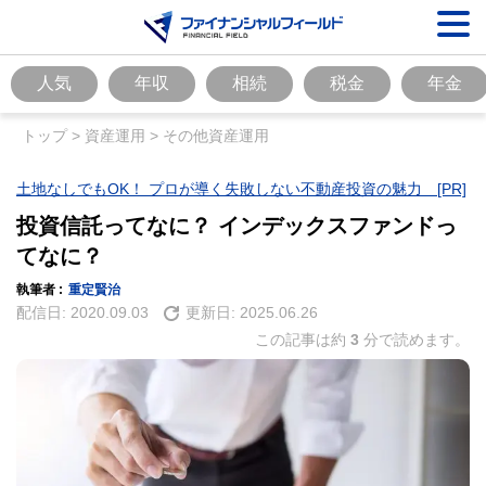
人気
年収
相続
税金
年金
トップ
>
資産運用
>
その他資産運用
土地なしでもOK！ プロが導く失敗しない不動産投資の魅力 [PR]
投資信託ってなに？ インデックスファンドっ
てなに？
執筆者 :
重定賢治
配信日:
2020.09.03
更新日:
2025.06.26
この記事は約
3
分で読めます。