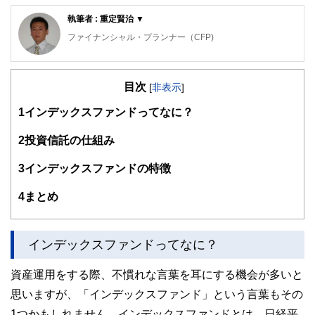
執筆者 : 重定賢治 ▼
ファイナンシャル・プランナー（CFP)
明治大学法学部法律学科を卒業後、金融機関にて資産運用業
務に従事。
目次
ファイナンシャル・プランナー（FP）の上級資格である
[
非表示
]
「CFP®資格」を取得後、2007年に開業。
1
インデックスファンドってなに？
子育て世帯や退職準備世帯を中心に「暮らしとお金」の相談
業務を行う。
2
投資信託の仕組み
また、全国商工会連合会の「エキスパートバンク」にCFP®
資格保持者として登録。
3
インデックスファンドの特徴
法人向け福利厚生制度「ワーク・ライフ・バランス相談室」
を提案し、企業にお勤めの役員・従業員が抱えている「暮ら
4
まとめ
しとお金」についてのお悩み相談も行う。
2017年、独立行政法人日本学生支援機構の「スカラシッ
プ・アドバイザー」に認定され、高等学校やPTA向けに奨学
インデックスファンドってなに？
金のセミナー・相談会を通じ、国の事業として教育の格差な
ど社会問題の解決にも取り組む。
資産運用をする際、不慣れな言葉を耳にする機会が多いと
https://fpofficekaientai.wixsite.com/fp-office-kaientai
思いますが、「インデックスファンド」という言葉もその
1つかもしれません。インデックスファンドとは、日経平