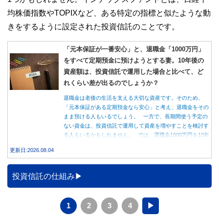
均株価指数やTOPIXなど、ある特定の指標と似たような動
きをするように設定された投資信託のことです。
「元本保証が一番安心」と、退職金「1000万円」
をすべて定期預金に預けようとする妻。10年後の
資産額は、投資信託で運用した場合と比べて、ど
れくらい差が出るのでしょうか？
退職金は老後の生活を支える大切な資産です。そのため、
「元本保証がある定期預金なら安心」と考え、退職金をその
まま預ける人もいるでしょう。 一方で、長期間使う予定の
ない資金は、投資信託で運用して資産を増やすことを検討す
る人もいるかもしれません。 では、退職金1000万円を10年
間運用した場合、定期預金と投資信託では資産額にどれくら
更新日:2026.08.04
い差が生まれるのでしょうか。本記事では、それぞれの特徴
を紹介するとともに、10年間運用した場合の資産額をシミュ
レーションします。
投資信託の仕組み
1
2
3
4
▶