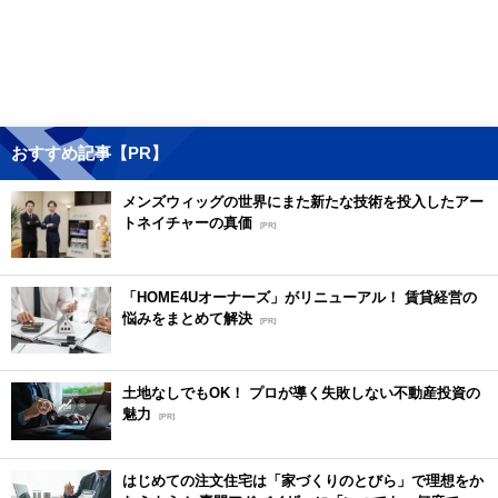
おすすめ記事【PR】
メンズウィッグの世界にまた新たな技術を投入したアー
トネイチャーの真価
[PR]
「HOME4Uオーナーズ」がリニューアル！ 賃貸経営の
悩みをまとめて解決
[PR]
土地なしでもOK！ プロが導く失敗しない不動産投資の
魅力
[PR]
はじめての注文住宅は「家づくりのとびら」で理想をか