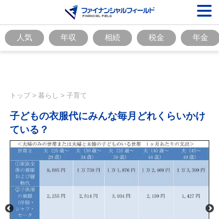
人気
年収
相続
税金
年金
トップ
>
暮らし
>
子育て
子どもの衣服代にみんな毎月どれくらいかけ
ている？