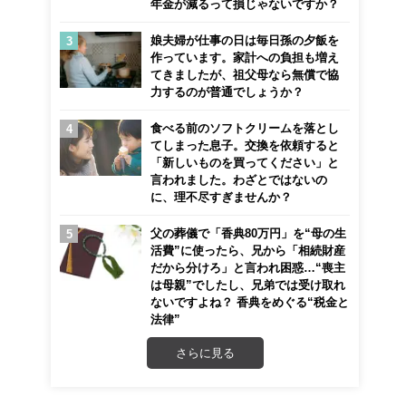
年金が減るって損じゃないですか？
娘夫婦が仕事の日は毎日孫の夕飯を
作っています。家計への負担も増え
てきましたが、祖父母なら無償で協
力するのが普通でしょうか？
食べる前のソフトクリームを落とし
てしまった息子。交換を依頼すると
「新しいものを買ってください」と
言われました。わざとではないの
に、理不尽すぎませんか？
父の葬儀で「香典80万円」を“母の生
活費”に使ったら、兄から「相続財産
だから分けろ」と言われ困惑…“喪主
は母親”でしたし、兄弟では受け取れ
ないですよね？ 香典をめぐる“税金と
法律”
さらに見る