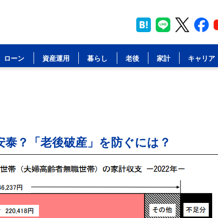
ローン
資産運用
暮らし
老後
家計
キャリア
は安泰？「老後破産」を防ぐには？