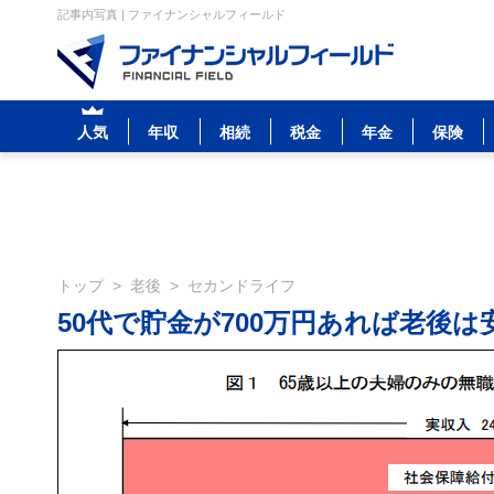
記事内写真 | ファイナンシャルフィールド
人気
年収
相続
税金
年金
保険
トップ
>
老後
>
セカンドライフ
50代で貯金が700万円あれば老後