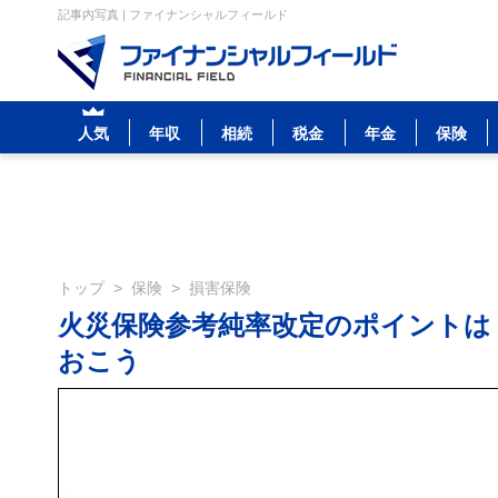
記事内写真 | ファイナンシャルフィールド
人気
年収
相続
税金
年金
保険
トップ
>
保険
>
損害保険
火災保険参考純率改定のポイントは
おこう