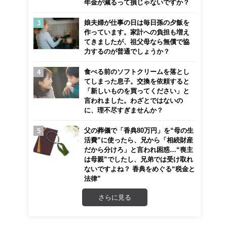
年金が減るって損じゃないですか？
娘夫婦が仕事の日は毎日孫の夕飯を
作っています。家計への負担も増え
てきましたが、祖父母なら無償で協
力するのが普通でしょうか？
食べる前のソフトクリームを落とし
てしまった息子。交換を依頼すると
「新しいものを買ってください」と
言われました。わざとではないの
に、理不尽すぎませんか？
父の葬儀で「香典80万円」を“母の生
活費”に使ったら、兄から「相続財産
だから分けろ」と言われ困惑…“喪主
は母親”でしたし、兄弟では受け取れ
ないですよね？ 香典をめぐる“税金と
法律”
さらに見る