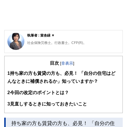
執筆者 : 當舎緑 ▼
社会保険労務士。行政書士。CFP(R)。
阪神淡路大震災の経験から、法律やお金の大切さを実感し、
開業後は、顧問先の会社の労働保険関係や社会保険関係の手
目次
続き、相談にのる傍ら、一般消費者向けのセミナーや執筆活
[
非表示
]
動も精力的に行っている。著書は、「3級FP過去問題集」(金
1
持ち家の方も賃貸の方も、必見！ 「自分の住宅はど
融ブックス）。「子どもにかけるお金の本」（主婦の友社）
「もらい忘れ年金の受け取り方」（近代セールス社）など。
んなときに補償されるか」知っていますか？
女2人男1人の3児の母でもある。
2
今回の改定のポイントとは？
3
見直しするときに知っておきたいこと
持ち家の方も賃貸の方も、必見！ 「自分の住