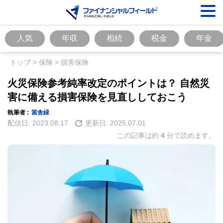
人気
年収
相続
税金
年金
トップ
>
保険
>
損害保険
火災保険参考純率改定のポイントは？ 自然災
害に備える損害保険を見直ししておこう
執筆者 :
當舎緑
配信日:
2023.08.17
更新日:
2025.07.01
この記事は約
4
分で読めます。