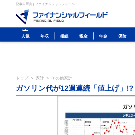
記事内写真 | ファイナンシャルフィールド
人気
年収
相続
税金
年金
保険
トップ
>
家計
>
その他家計
ガソリン代が12週連続「値上げ」!