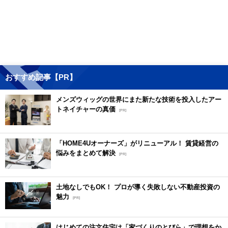
おすすめ記事【PR】
メンズウィッグの世界にまた新たな技術を投入したアー
トネイチャーの真価
[PR]
「HOME4Uオーナーズ」がリニューアル！ 賃貸経営の
悩みをまとめて解決
[PR]
土地なしでもOK！ プロが導く失敗しない不動産投資の
魅力
[PR]
はじめての注文住宅は「家づくりのとびら」で理想をか