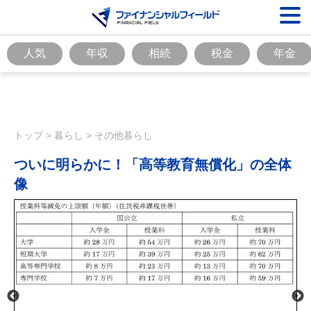
人気
年収
相続
税金
年金
トップ
>
暮らし
>
その他暮らし
ついに明らかに！「高等教育無償化」の全体
像