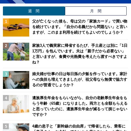
週 間
月 間
父が亡くなった後も、母は父の「家族カード」で買い物
を続けています。「自分の名義だから問題ない」と言い
ますが、このまま利用を続けてもよいのでしょうか？
家族3人で義実家に帰省するたび、手土産とは別に「1日
1万円」を包んでいます。夫は「親子だから必要ない」
と言いますが、食費や光熱費を考えたら渡すべきですよ
ね？
娘夫婦が仕事の日は毎日孫の夕飯を作っています。家計
への負担も増えてきましたが、祖父母なら無償で協力す
るのが普通でしょうか？
遺族厚生年金をもらいながら、自分の老齢厚生年金をも
らう年齢（65歳）になりました。両方とも全額もらえる
と思っていたのに、遺族厚生年金が減るって損じゃない
ですか？
4歳の息子と「新幹線の自由席」で帰省したら、乗客に