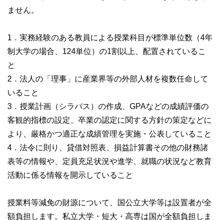
ません。
1．実務経験のある教員による授業科目が標準単位数（4年
制大学の場合、124単位）の1割以上、配置されているこ
と
2．法人の「理事」に産業界等の外部人材を複数任命して
いること
3．授業計画（シラバス）の作成、GPAなどの成績評価の
客観的指標の設定、卒業の認定に関する方針の策定などに
より、厳格かつ適正な成績管理を実施・公表していること
4．法令に則り、貸借対照表、損益計算書その他の財務諸
表等の情報や、定員充足状況や進学、就職の状況など教育
活動に係る情報を開示していること
授業料等減免の財源について、国公立大学等は設置者が全
額負担します。私立大学・短大・高専は国が全額負担しま