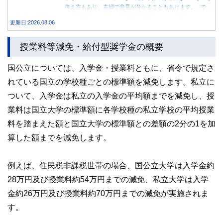
考え方もあり、夫婦で意見が分かることもあります。 で
は、実際に義実家へ泊まる際、お金を渡している家庭はどの
更新日:2026.08.06
くらいあるのでしょうか。本記事では、帰省時に宿泊費を渡
す家庭の割合や、感謝の気持ちを伝える方法について解説し
授業料等減免・給付型奨学金の概要
ます。
国公立については、入学金・授業料ともに、省令で規定さ
れている国立の学校種ごとの標準額を減免します。私立に
ついて、入学金は私立の入学金の平均額までを減免し、授
業料は国立大学の標準額に各学校種の私立学校の平均授業
料を踏まえた額と国立大学の標準額との差額の2分の1を加
算した額までを減免します。
例えば、住民税非課税世帯の場合、国公立大学は入学金約
28万円及び授業料約54万円までの減免、私立大学は入学
金約26万円及び授業料約70万円までの減免が実施されま
す。