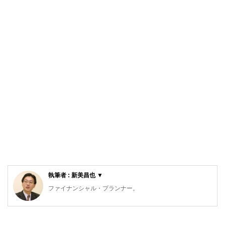
執筆者 : 新美昌也 ▼
ファイナンシャル・プランナー。
ライフプラン・キャッシュフロー分析に基づいた家計相談を
得意とする。法人営業をしていた経験から経営者からの相談
が多い。教育資金、住宅購入、年金、資産運用、保険、離婚