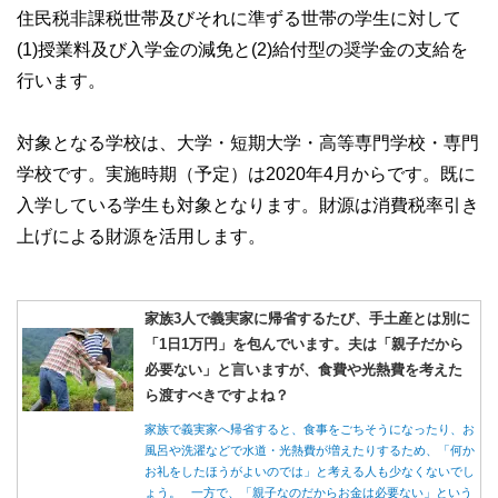
住民税非課税世帯及びそれに準ずる世帯の学生に対して
(1)授業料及び入学金の減免と(2)給付型の奨学金の支給を
行います。
対象となる学校は、大学・短期大学・高等専門学校・専門
学校です。実施時期（予定）は2020年4月からです。既に
入学している学生も対象となります。財源は消費税率引き
上げによる財源を活用します。
家族3人で義実家に帰省するたび、手土産とは別に
「1日1万円」を包んでいます。夫は「親子だから
必要ない」と言いますが、食費や光熱費を考えた
ら渡すべきですよね？
家族で義実家へ帰省すると、食事をごちそうになったり、お
風呂や洗濯などで水道・光熱費が増えたりするため、「何か
お礼をしたほうがよいのでは」と考える人も少なくないでし
ょう。 一方で、「親子なのだからお金は必要ない」という