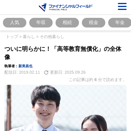
人気
年収
相続
税金
年金
トップ
>
暮らし
>
その他暮らし
ついに明らかに！「高等教育無償化」の全体
像
執筆者 :
新美昌也
配信日:
2019.02.11
更新日:
2025.09.26
この記事は約
6
分で読めます。