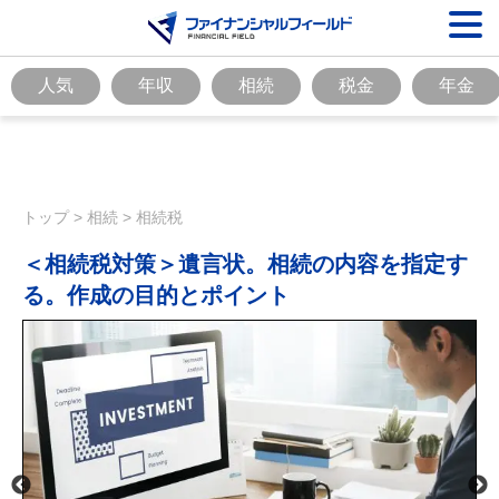
人気
年収
相続
税金
年金
トップ
>
相続
>
相続税
＜相続税対策＞遺言状。相続の内容を指定す
る。作成の目的とポイント