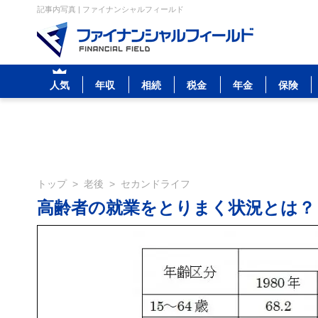
記事内写真 | ファイナンシャルフィールド
人気
年収
相続
税金
年金
保険
トップ
>
老後
>
セカンドライフ
高齢者の就業をとりまく状況とは？