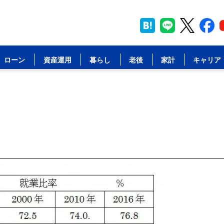
ローン
資産運用
暮らし
老後
家計
キャリア