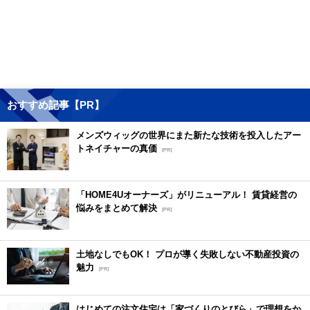
おすすめ記事【PR】
メンズウィッグの世界にまた新たな技術を投入したアー
トネイチャーの真価
[PR]
「HOME4Uオーナーズ」がリニューアル！ 賃貸経営の
悩みをまとめて解決
[PR]
土地なしでもOK！ プロが導く失敗しない不動産投資の
魅力
[PR]
はじめての注文住宅は「家づくりのとびら」で理想をか