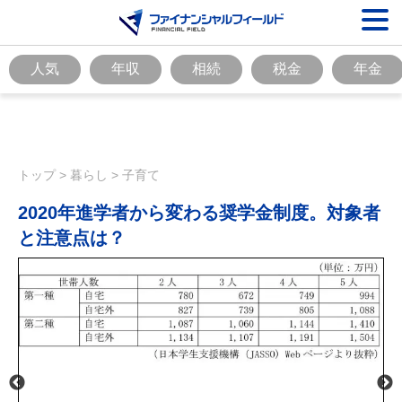
人気
年収
相続
税金
年金
トップ
>
暮らし
>
子育て
2020年進学者から変わる奨学金制度。対象者
と注意点は？