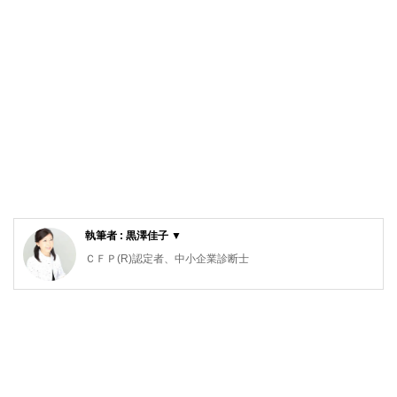
執筆者 : 黒澤佳子 ▼
ＣＦＰ(R)認定者、中小企業診断士
アットハーモニーマネジメントオフィス代表
栃木県出身。横浜国立大学卒業後、銀行、IT企業、監査法人
を経て独立。個別相談、セミナー講師、本やコラムの執筆等
を行う。
自身の子育て経験を踏まえて、明日の子どもたちが希望を持
って暮らせる社会の実現を願い、金融経済教育に取り組んで
いる。