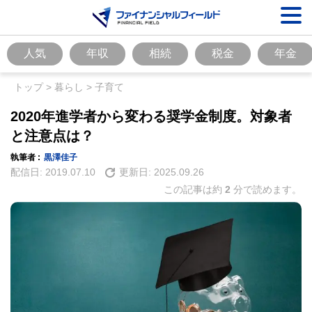
人気
年収
相続
税金
年金
トップ
>
暮らし
>
子育て
2020年進学者から変わる奨学金制度。対象者
と注意点は？
執筆者 :
黒澤佳子
配信日:
2019.07.10
更新日:
2025.09.26
この記事は約
2
分で読めます。