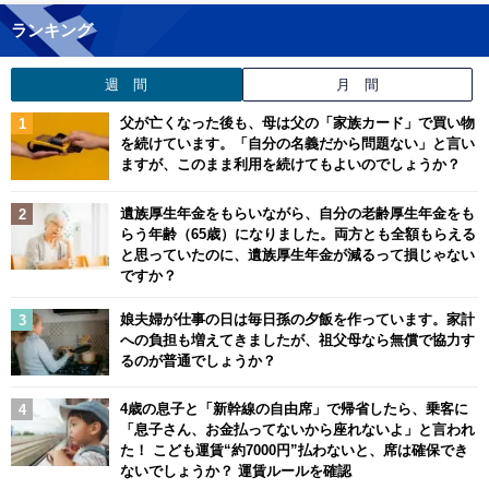
ランキング
週 間
月 間
父が亡くなった後も、母は父の「家族カード」で買い物
を続けています。「自分の名義だから問題ない」と言い
ますが、このまま利用を続けてもよいのでしょうか？
遺族厚生年金をもらいながら、自分の老齢厚生年金をも
らう年齢（65歳）になりました。両方とも全額もらえる
と思っていたのに、遺族厚生年金が減るって損じゃない
ですか？
娘夫婦が仕事の日は毎日孫の夕飯を作っています。家計
への負担も増えてきましたが、祖父母なら無償で協力す
るのが普通でしょうか？
4歳の息子と「新幹線の自由席」で帰省したら、乗客に
「息子さん、お金払ってないから座れないよ」と言われ
た！ こども運賃“約7000円”払わないと、席は確保でき
ないでしょうか？ 運賃ルールを確認