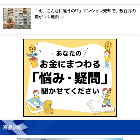
「え、こんなに違うの!?」マンション売却で、数百万の
差がつく理由
[PR]
商品比較