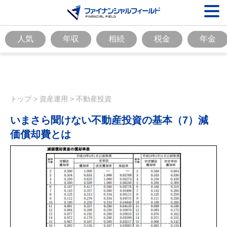
人気
年収
相続
税金
年金
トップ
>
資産運用
>
不動産投資
いまさら聞けない不動産投資の基本（7）減
価償却費とは