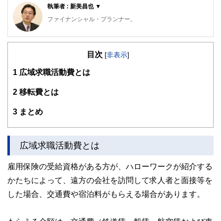
執筆者 : 新美昌也 ▼
ファイナンシャル・プランナー。
ライフプラン・キャッシュフロー分析に基づいた家計相談を
得意とする。法人営業をしていた経験から経営者からの相談
目次
が多い。教育資金、住宅購入、年金、資産運用、保険、離婚
[
非表示
]
のお金などをテーマとしたセミナーや個別相談も多数実施し
1
広域求職活動費とは
ている。教育資金をテーマにした講演は延べ800校以上の高
校で実施。
また、保険や介護のお金に詳しいファイナンシャル・プラン
2
移転費とは
ナーとしてテレビや新聞、雑誌の取材にも多数協力してい
る。共著に「これで安心！入院・介護のお金」（技術評論
3
まとめ
社）がある。
http://fp-trc.com/
広域求職活動費とは
雇用保険の受給資格がある方が、ハローワークが紹介する
かたちによって、遠方の会社を訪問して求人者と面接等を
した場合、交通費や宿泊料がもらえる場合があります。