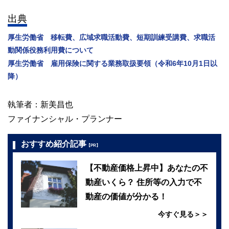
出典
厚生労働省 移転費、広域求職活動費、短期訓練受講費、求職活
動関係役務利用費について
厚生労働省 雇用保険に関する業務取扱要領（令和6年10月1日以
降）
執筆者：新美昌也
ファイナンシャル・プランナー
おすすめ紹介記事
【PR】
【不動産価格上昇中】あなたの不
動産いくら？ 住所等の入力で不
動産の価値が分かる！
今すぐ見る＞＞