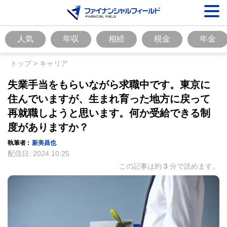
人気
年収
相続
税金
年金
トップ
>
キャリア
失業手当をもらいながら求職中です。東京に
住んでいますが、生まれ育った地方に戻って
再就職しようと思います。何か受給できる制
度がありますか？
執筆者 :
新美昌也
配信日:
2024.10.25
この記事は約
3
分で読めます。