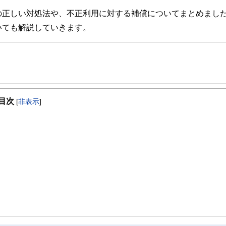
の正しい対処法や、不正利用に対する補償についてまとめまし
いても解説していきます。
事を、日々の暮らしにどのような影響を与えるかという視点で、お金の知識がない方でも理
目次
[
非表示
]
取得者を中心に「お金や暮らし」に関する書籍・雑誌の編集経験者で構成され、企
線のコンテンツを追求しています。
ンナー、弁護士、税理士、宅地建物取引士、相続診断士、住宅ローンアドバイザー、DCプラ
スト、キャリアコンサルタントなど150名以上の有資格者を執筆者・監修者として
ンなどの話をわかりやすく発信している点です。
た執筆者・監修者による執筆体制を築くことで、内容のわかりやすさはもちろんの
ています。
のコンシェルジュを目指します。