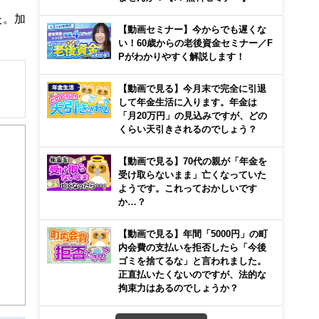
た。加
【動画セミナー】今からでも遅くな
い！60歳からの老後資金セミナー／F
Pがわかりやすく解説します！
【動画で見る】今月末で完全に引退
して年金生活に入ります。年金は
「月20万円」の見込みですが、どの
解でき
くらい天引きされるのでしょう？
画立
【動画で見る】70代の親が「年金を
受け取らないまま」亡くなっていた
ようです。これっておかしいです
ンナ
か…？
迎
【動画で見る】年間「5000円」の町
こ
内会費の支払いを拒否したら「今後
ゴミを捨てるな」と言われました。
正直払いたくないのですが、法的な
拘束力はあるのでしょうか？