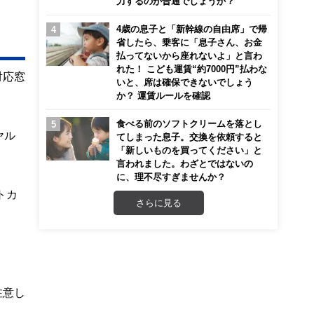
力するのが普通でしょうか？
4歳の息子と「新幹線の自由席」で帰
省したら、乗客に「息子さん、お金
払ってないから座れないよ」と言わ
れた！ こども運賃“約7000円”払わな
対応窓
いと、席は確保できないでしょう
か？ 運賃ルールを確認
食べる前のソフトクリームを落とし
ヤル
てしまった息子。交換を依頼すると
「新しいものを買ってください」と
言われました。わざとではないの
に、理不尽すぎませんか？
トカ
さらに見る
注意し