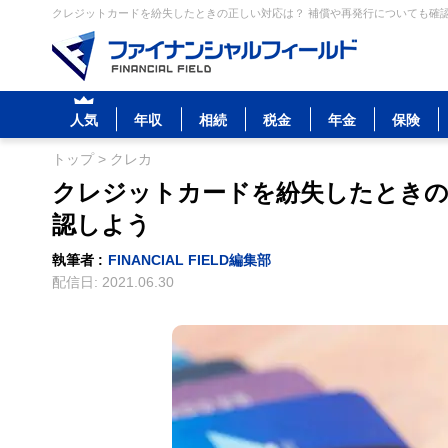
クレジットカードを紛失したときの正しい対応は？ 補償や再発行についても確認
人気
年収
相続
税金
年金
保険
トップ
>
クレカ
クレジットカードを紛失したときの
認しよう
執筆者 :
FINANCIAL FIELD編集部
配信日:
2021.06.30