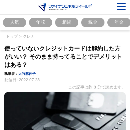
人気
年収
相続
税金
年金
トップ
>
クレカ
使っていないクレジットカードは解約した方
がいい？ そのまま持ってることでデメリット
はある？
執筆者 :
大竹麻佐子
配信日:
2022.07.28
この記事は約
3
分で読めます。