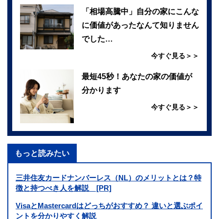
「相場高騰中」自分の家にこんな
に価値があったなんて知りません
でした…
今すぐ見る＞＞
最短45秒！あなたの家の価値が
分かります
今すぐ見る＞＞
もっと読みたい
三井住友カードナンバーレス（NL）のメリットとは？特
徴と持つべき人を解説 [PR]
VisaとMastercardはどっちがおすすめ？ 違いと選ぶポイ
ントを分かりやすく解説