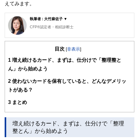
えてみます。
執筆者 : 大竹麻佐子 ▼
CFP®認定者・相続診断士
ゆめプランニング笑顔相続･FP事務所 代表
目次
証券会社、銀行、保険会社など金融機関での業務を経て現在
[
非表示
]
に至る。家計管理に役立つのでは、との思いからAFP取得
1
増え続けるカード、まずは、仕分けで「整理整と
（2000年）、日本FP協会東京支部主催地域イベントへの参
加をきっかけにFP活動開始（2011年）、日本FP協会 「くら
ん」から始めよう
しとお金のFP相談室」相談員（2016年）。
2
使わないカードを保有していると、どんなデメリッ
「目の前にいるその人が、より豊かに、よりよくなるため
に、今できること」を考え、サポートし続ける。
トがある？
従業員向け「50代からのライフデザイン」セミナーや個人相
3
まとめ
談、生活するの観点から学ぶ「お金の基礎知識」講座など開
催。
2人の男子（高3と小6）の母。品川区在住
増え続けるカード、まずは、仕分けで「整理
ゆめプランニング笑顔相続･FP事務所 代表
https://fp-yu
整とん」から始めよう
meplan.com/