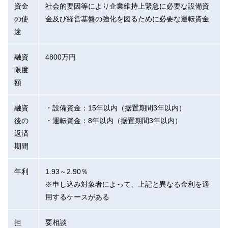
資金
社会的要因等により企業維持上緊急に必要な設備資
の使
金及び経営基盤の強化を図るために必要な運転資金
途
融資
4800万円
限度
額
融資
・設備資金：15年以内（据置期間3年以内）
後の
・運転資金：8年以内（据置期間3年以内）
返済
期間
年利
1.93～2.90％
※申し込み対象者によって、上記と異なる金利を適
用するケースがある
担
要相談