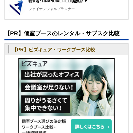
執筆者 : FINANCIAL FIELD編集部 ▼
ファイナンシャルプランナー
FinancialField編集部は、金融、経済に関する記事を、日々
の暮らしにどのような影響を与えるかという視点で、お金の
知識がない方でも理解できるようわかりやすく発信していま
【PR】個室ブースのレンタル・サブスク比較
す。
編集部のメンバーは、ファイナンシャルプランナーの資格取
【PR】ビズキュア・ワークブース比較
得者を中心に「お金や暮らし」に関する書籍・雑誌の編集経
験者で構成され、企画立案から記事掲載まですべての工程に
関わることで、読者目線のコンテンツを追求しています。
FinancialFieldの特徴は、ファイナンシャルプランナー、弁
護士、税理士、宅地建物取引士、相続診断士、住宅ローンア
ドバイザー、DCプランナー、公認会計士、社会保険労務
士、行政書士、投資アナリスト、キャリアコンサルタントな
ど150名以上の有資格者を執筆者・監修者として迎え、むず
かしく感じられる年金や税金、相続、保険、ローンなどの話
をわかりやすく発信している点です。
このように編集経験豊富なメンバーと金融や経済に精通した
執筆者・監修者による執筆体制を築くことで、内容のわかり
やすさはもちろんのこと、読み応えのあるコンテンツと確か
な情報発信を実現しています。