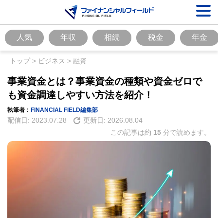
人気
年収
相続
税金
年金
トップ
>
ビジネス
>
融資
事業資金とは？事業資金の種類や資金ゼロで
も資金調達しやすい方法を紹介！
執筆者 :
FINANCIAL FIELD編集部
配信日:
2023.07.28
更新日:
2026.08.04
この記事は約
15
分で読めます。